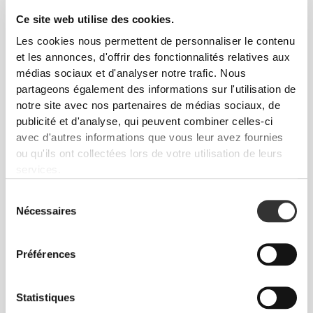
Ce site web utilise des cookies.
Les cookies nous permettent de personnaliser le contenu
et les annonces, d'offrir des fonctionnalités relatives aux
médias sociaux et d'analyser notre trafic. Nous
€10.99
€14.99
partageons également des informations sur l'utilisation de
notre site avec nos partenaires de médias sociaux, de
Extrait d'Artichaut 1350 mg
D-TOX 60 caps
90 gélules
publicité et d'analyse, qui peuvent combiner celles-ci
avec d'autres informations que vous leur avez fournies
ou qu'ils ont collectées lors de votre utilisation de leurs
services.
Sélection
Nécessaires
du
consentement
Préférences
€9.99
€17.99
Statistiques
Charbon Activé 60 gélules
Liv Complex 60 tabs