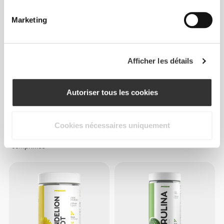
Marketing
Afficher les détails
Autoriser tous les cookies
€9.99
€24.99
Cookies nécessaires uniquement
Chlorelle 1500 mg 90
D-TOX 120 caps
comprimés