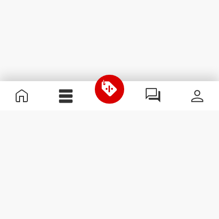
Informations utiles
Rejoignez notre équipe
Devient Partenaire
Termes & Conditions
Service Clients
S'abonner à la Newsletter
Reçois des actualités et des
promotions dans ta boîte