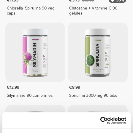
€11.99
€9.79
€13.99
30%
Chlorella+Spirulina 90 veg
Chitosane + Vitamine C 90
caps
gélules
€12.99
€8.99
Silymarine 90 comprimés
Spirulina 3000 mg 90 tabs