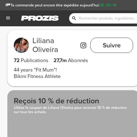
Ta commande peut encore être expédiée aujourd'hui
06
:
30
:
35
Liliana
Suivre
Oliveira
72
Publications
27,7m
Abonnés
44 years "Fit Mum"!
Bikini Fitness Athlete
Reçois 10 % de réduction
Utilise le coupon de Liliana Oliveira pour recevoir 10 % de réduction
sur tous tes achats.