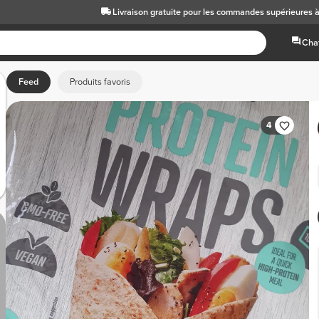
Livraison gratuite
pour les commandes supérieures 
Chat
Feed
Produits favoris
4