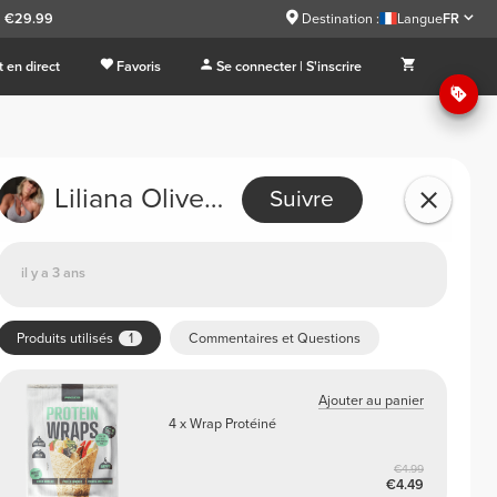
à €29.99
Destination :
Langue
FR
 en direct
Favoris
Se connecter | S'inscrire
Liliana Oliveira
Suivre
il y a 3 ans
Produits utilisés
1
Commentaires et Questions
Ajouter au panier
4 x Wrap Protéiné
€4.99
€4.49