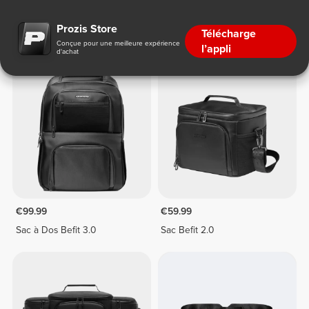
Sacs de Sport et Lunch Box Isothermes
Prozis Store
Télécharge
Conçue pour une meilleure expérience
l’appli
d'achat
€99.99
€59.99
Sac à Dos Befit 3.0
Sac Befit 2.0