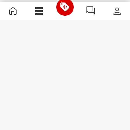
Informations utiles
Rejoignez notre équipe
Devient Partenaire
Termes & Conditions
Service Clients
S'abonner à la Newsletter
Reçois des actualités et des
promotions dans ta boîte
mail.
S'abonner
#ExceedYourself