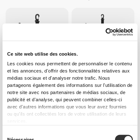
Ce site web utilise des cookies.
Les cookies nous permettent de personnaliser le contenu
et les annonces, d'offrir des fonctionnalités relatives aux
€8.99
€9.99
médias sociaux et d'analyser notre trafic. Nous
Sac de Transport Sidekick (S)
Sac de Transport Sidekick (L)
partageons également des informations sur l'utilisation de
- Black
- Black
notre site avec nos partenaires de médias sociaux, de
publicité et d'analyse, qui peuvent combiner celles-ci
avec d'autres informations que vous leur avez fournies
INDISPONIBLE
INDISPONIBLE
ou qu'ils ont collectées lors de votre utilisation de leurs
services.
Sélection
Nécessaires