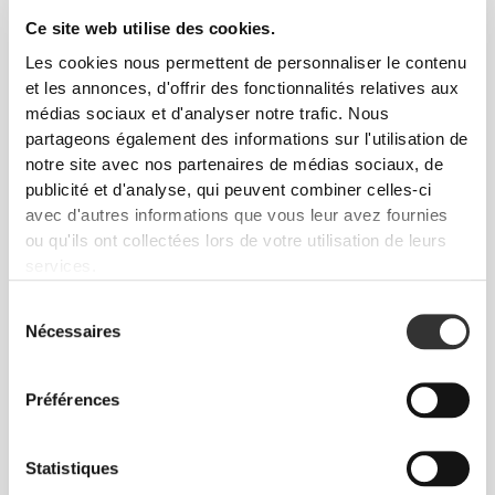
Ce site web utilise des cookies.
Les cookies nous permettent de personnaliser le contenu
et les annonces, d'offrir des fonctionnalités relatives aux
médias sociaux et d'analyser notre trafic. Nous
partageons également des informations sur l'utilisation de
notre site avec nos partenaires de médias sociaux, de
publicité et d'analyse, qui peuvent combiner celles-ci
avec d'autres informations que vous leur avez fournies
ou qu'ils ont collectées lors de votre utilisation de leurs
services.
€4.99
€9.99
Groove Horizontal Pillbox -
Boîte Empilable - 3x170ml
Sélection
Dark Gray
Nécessaires
du
consentement
Préférences
Statistiques