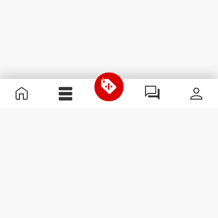
Informations utiles
Rejoignez notre équipe
Devient Partenaire
Termes & Conditions
Service Clients
S'abonner à la Newsletter
Reçois des actualités et des
promotions dans ta boîte