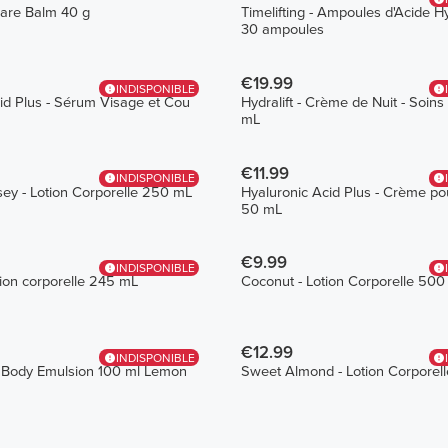
Care Balm 40 g
Timelifting - Ampoules d'Acide H
30 ampoules
€19.99
INDISPONIBLE
id Plus - Sérum Visage et Cou
Hydralift - Crème de Nuit - Soin
mL
€11.99
INDISPONIBLE
sey - Lotion Corporelle 250 mL
Hyaluronic Acid Plus - Crème po
50 mL
€9.99
INDISPONIBLE
tion corporelle 245 mL
Coconut - Lotion Corporelle 500
€12.99
INDISPONIBLE
 Body Emulsion 100 ml Lemon
Sweet Almond - Lotion Corporel