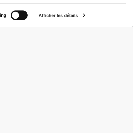
ing
Afficher les détails
#ExceedYourself
Modes de paiement