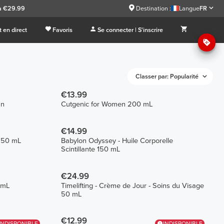
à €29.99
Destination :
Langue
FR
 en direct
Favoris
Se connecter | S'inscrire
Classer par: Popularité
€13.99
an
Cutgenic for Women 200 mL
€14.99
e 50 mL
Babylon Odyssey - Huile Corporelle
Scintillante 150 mL
€24.99
 mL
Timelifting - Crème de Jour - Soins du Visage
50 mL
€12.99
INDISPONIBLE
INDISPONIBLE