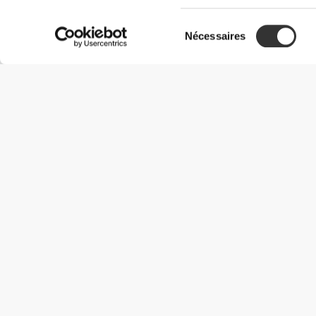
Sélection
Nécessaires
du
consentement
Informations utiles
Rejoignez notre équipe
Devient Partenaire
Termes & Conditions
Service Clients
Options de livraison