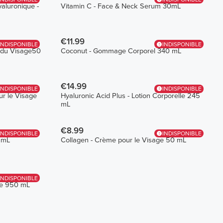
yaluronique -
Vitamin C - Face & Neck Serum 30mL
€11.99
INDISPONIBLE
INDISPONIBLE
s du Visage50
Coconut - Gommage Corporel 340 mL
€14.99
INDISPONIBLE
INDISPONIBLE
ur le Visage
Hyaluronic Acid Plus - Lotion Corporelle 245
mL
€8.99
INDISPONIBLE
INDISPONIBLE
 mL
Collagen - Crème pour le Visage 50 mL
INDISPONIBLE
le 950 mL