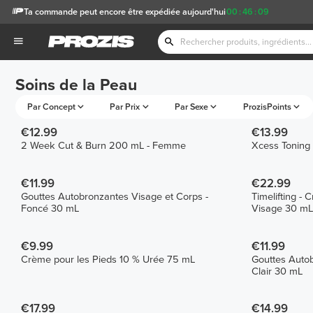
Ta commande peut encore être expédiée aujourd'hui
00
:
46
:
09
Soins de la Peau
Par Concept
Par Prix
Par Sexe
ProzisPoints
€12.99
€13.99
2 Week Cut & Burn 200 mL - Femme
Xcess Toning
€11.99
€22.99
Gouttes Autobronzantes Visage et Corps -
Timelifting - 
Foncé 30 mL
Visage 30 mL
€9.99
€11.99
Crème pour les Pieds 10 % Urée 75 mL
Gouttes Autob
Clair 30 mL
€17.99
€14.99