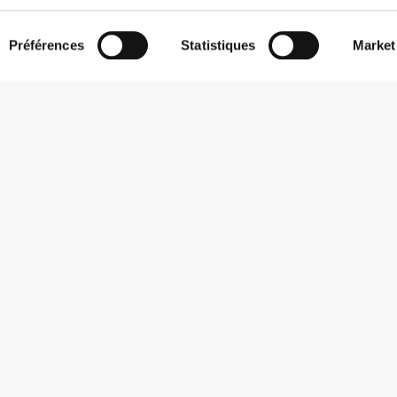
Préférences
Statistiques
Market
S'abonner à la Newsletter
Reçois des actualités et des promotions dans ta boîte mail.
S'abonner