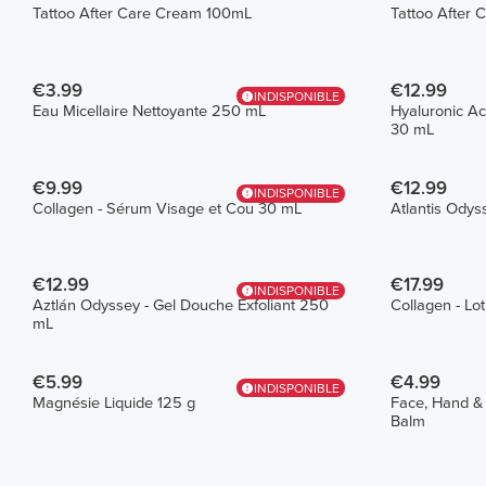
Tattoo After Care Cream 100mL
Tattoo After 
€3.99
€12.99
INDISPONIBLE
Eau Micellaire Nettoyante 250 mL
Hyaluronic Ac
30 mL
€9.99
€12.99
INDISPONIBLE
Collagen - Sérum Visage et Cou 30 mL
Atlantis Odys
€12.99
€17.99
INDISPONIBLE
Aztlán Odyssey - Gel Douche Exfoliant 250
Collagen - Lo
mL
€5.99
€4.99
INDISPONIBLE
Magnésie Liquide 125 g
Face, Hand &
Balm