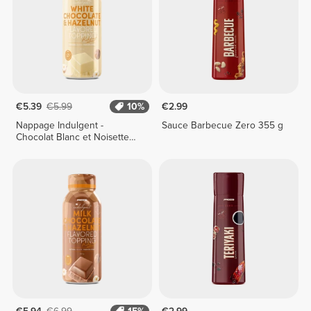
€5.39
€5.99
10%
€2.99
Nappage Indulgent -
Sauce Barbecue Zero 355 g
Chocolat Blanc et Noisette
250 g