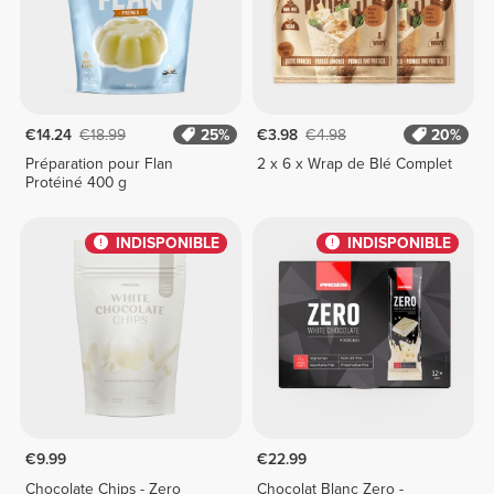
€14.24
€18.99
25%
€3.98
€4.98
20%
Préparation pour Flan
2 x 6 x Wrap de Blé Complet
Protéiné 400 g
INDISPONIBLE
INDISPONIBLE
€9.99
€22.99
Chocolate Chips - Zero
Chocolat Blanc Zero -