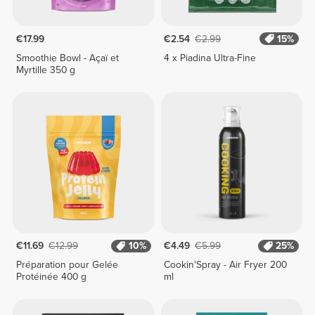
€17.99
€2.54
€2.99
15%
Smoothie Bowl - Açaï et
4 x Piadina Ultra-Fine
Myrtille 350 g
€11.69
€12.99
10%
€4.49
€5.99
25%
Préparation pour Gelée
Cookin'Spray - Air Fryer 200
Protéinée 400 g
ml