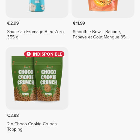
€2.99
€11.99
Sauce au Fromage Bleu Zero
Smoothie Bowl - Banane,
355 g
Papaye et Goût Mangue 350
g
INDISPONIBLE
€2.98
2 x Choco Cookie Crunch
Topping