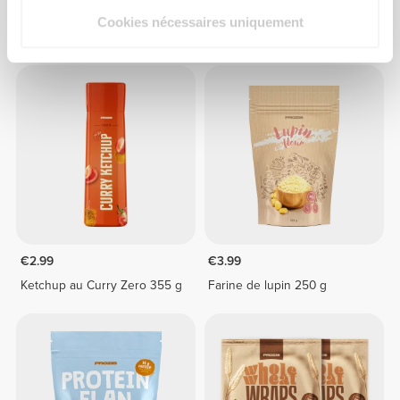
Complete Breakfast Smoothie
Ketchup aux Épices Zero 355
Cookies nécessaires uniquement
- Avoine et Fruits Rouges
g
400 g
€2.99
€3.99
Ketchup au Curry Zero 355 g
Farine de lupin 250 g