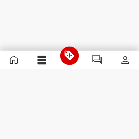
Informations utiles
Rejoignez notre équipe
Devient Partenaire
Termes & Conditions
Service Clients
S'abonner à la Newsletter
Reçois des actualités et des
promotions dans ta boîte