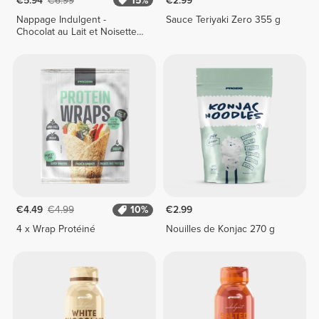
€5.94
€6.99
15%
€2.99
Nappage Indulgent -
Sauce Teriyaki Zero 355 g
Chocolat au Lait et Noisette
250 g
€4.49
€4.99
10%
€2.99
4 x Wrap Protéiné
Nouilles de Konjac 270 g