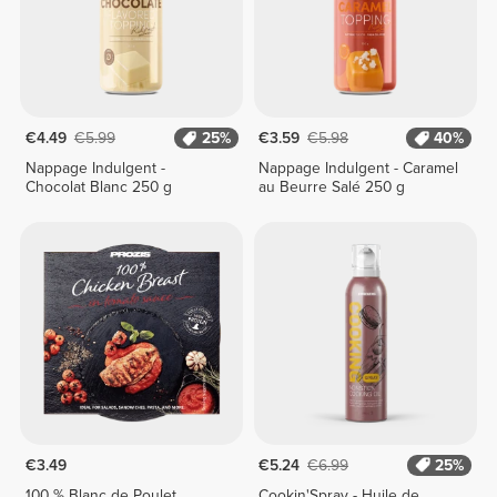
€4.49
€5.99
25%
€3.59
€5.98
40%
Nappage Indulgent -
Nappage Indulgent - Caramel
Chocolat Blanc 250 g
au Beurre Salé 250 g
€3.49
€5.24
€6.99
25%
100 % Blanc de Poulet
Cookin'Spray - Huile de