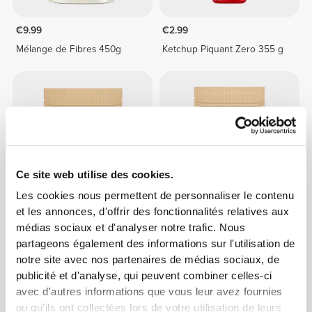
€9.99
€2.99
Mélange de Fibres 450g
Ketchup Piquant Zero 355 g
Ce site web utilise des cookies.
Les cookies nous permettent de personnaliser le contenu
et les annonces, d'offrir des fonctionnalités relatives aux
€6.99
€11.99
médias sociaux et d'analyser notre trafic. Nous
Farine de Coco 500 g
Farine d'Amande 250g
partageons également des informations sur l'utilisation de
notre site avec nos partenaires de médias sociaux, de
publicité et d'analyse, qui peuvent combiner celles-ci
avec d'autres informations que vous leur avez fournies
ou qu'ils ont collectées lors de votre utilisation de leurs