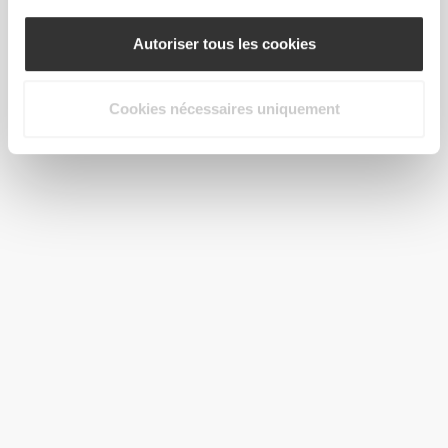
Autoriser tous les cookies
€3.39
€3.99
15%
€3.99
Cookies nécessaires uniquement
H2O Brain - 8 sticks
H2O Munchies Blocker - 8
sticks