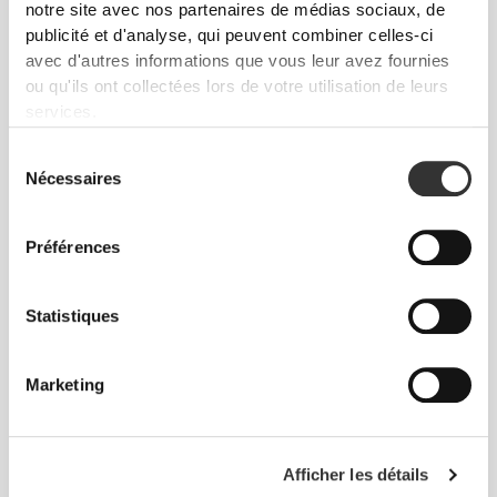
notre site avec nos partenaires de médias sociaux, de
H2O Anti-OX - 8 sticks
H2O Immune - 8 sticks
publicité et d'analyse, qui peuvent combiner celles-ci
avec d'autres informations que vous leur avez fournies
ou qu'ils ont collectées lors de votre utilisation de leurs
services.
Sélection
Nécessaires
du
consentement
Préférences
€2.79
€3.99
30%
€3.99
Statistiques
H2O Digestive - 8 sticks
H2O Good Night - 8 sticks
INDISPONIBLE
Marketing
Afficher les détails