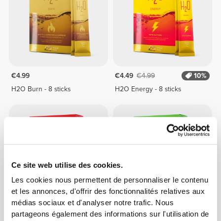
€4.99
€4.49
€4.99
10%
H2O Burn - 8 sticks
H2O Energy - 8 sticks
Ce site web utilise des cookies.
Les cookies nous permettent de personnaliser le contenu
et les annonces, d'offrir des fonctionnalités relatives aux
médias sociaux et d'analyser notre trafic. Nous
€3.49
€4.99
30%
€2.79
€3.99
30%
partageons également des informations sur l'utilisation de