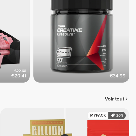
€22.68
€20.41
€34.99
Voir tout
MYPACK
20%