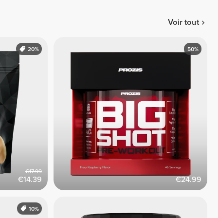
Voir tout
20%
50%
€17.99
€14.39
€24.99
10%