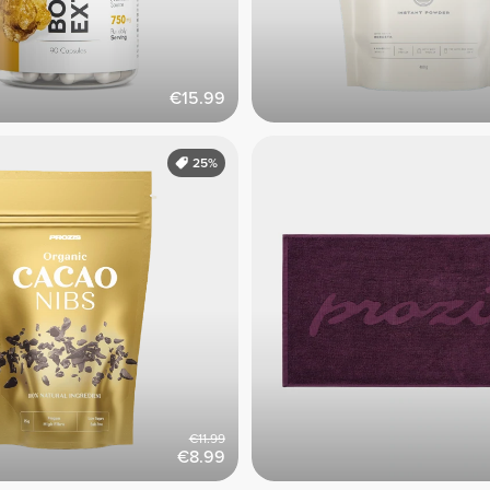
€15.99
25%
€11.99
€8.99