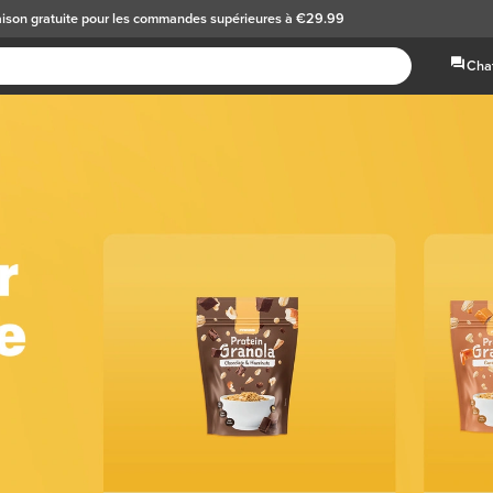
aison gratuite
pour les commandes supérieures à €29.99
Chat