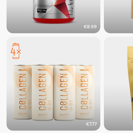
€8.99
€7.77