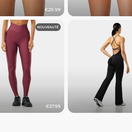
€29.99
NOUVEAUTÉ
€37.99
 !