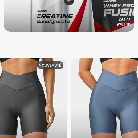
€63.98
€51.18
NOUVEAUTÉ