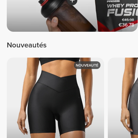
€45.98
€36.78
Nouveautés
NOUVEAUTÉ