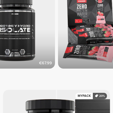
€67.99
MYPACK
20%