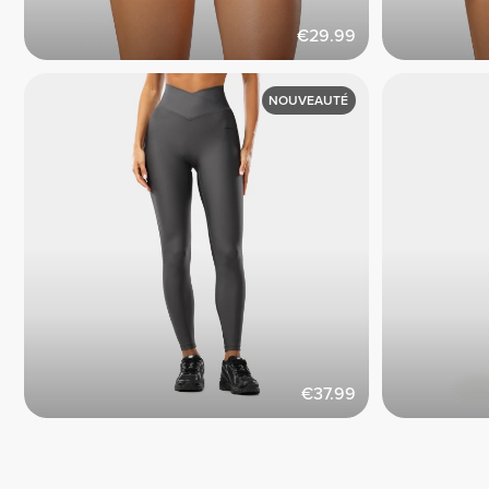
€29.99
NOUVEAUTÉ
€37.99
Tu les as gagnés : maintenant utilise-les