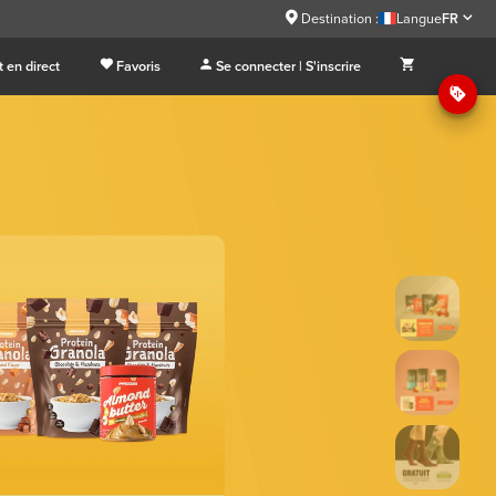
Destination :
Langue
FR
 en direct
Favoris
Se connecter | S'inscrire