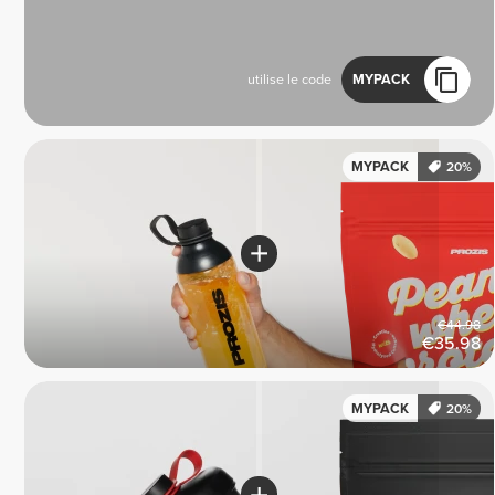
utilise le code
MYPACK
MYPACK
20%
€44.98
€35.98
MYPACK
20%