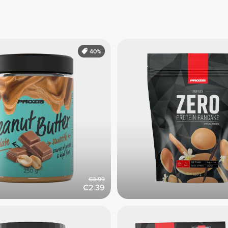
40%
€3.99
€2.39