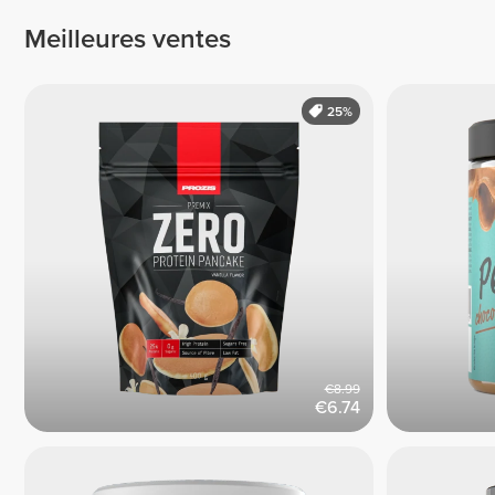
Meilleures ventes
25%
€8.99
€6.74