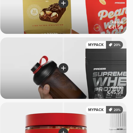
€51.98
€41.58
MYPACK
20%
€56.98
€45.58
MYPACK
20%