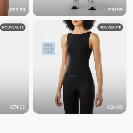
€29.99
€37.99
NOUVEAUTÉ
NOUVEAUTÉ
€74.99
€24.99
Voir tout