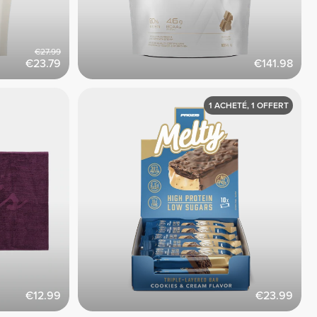
€27.99
€23.79
€141.98
1 ACHETÉ, 1 OFFERT
€12.99
€23.99