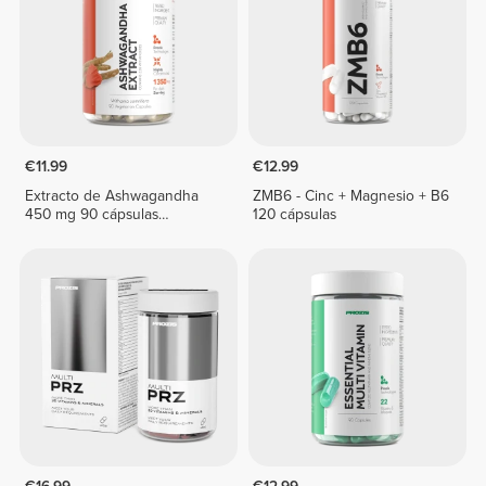
€11.99
€12.99
Extracto de Ashwagandha
ZMB6 - Cinc + Magnesio + B6
450 mg 90 cápsulas
120 cápsulas
vegetarianas