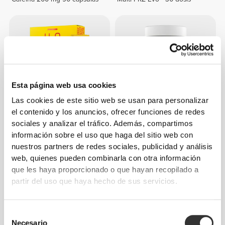
Esta página web usa cookies
Las cookies de este sitio web se usan para personalizar
el contenido y los anuncios, ofrecer funciones de redes
sociales y analizar el tráfico. Además, compartimos
€4.49
€4.99
10%
€17.99
información sobre el uso que haga del sitio web con
H2O Energy - 8 sticks
ZMA - Zinc, Magnesium and
nuestros partners de redes sociales, publicidad y análisis
Vitamin B6 60 veg caps
web, quienes pueden combinarla con otra información
que les haya proporcionado o que hayan recopilado a
partir del uso que haya hecho de sus servicios.
Selección
Necesario
de