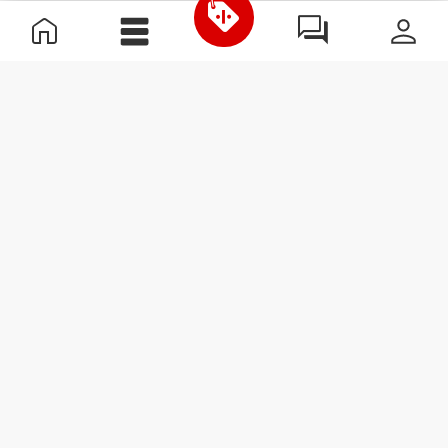
Información útil
Únete a nuestro equipo
Únete a nosotros
Términos y condiciones
Servicio de Atención al Cliente
Suscribirse al boletín
Recibe noticias y
promociones en tu correo
electrónico.
Suscribirse
#ExceedYourself