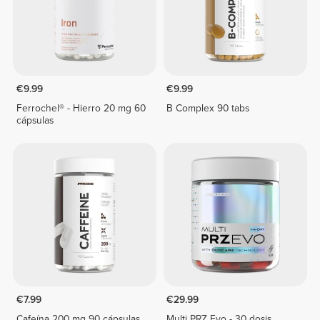
€9.99
€9.99
Ferrochel® - Hierro 20 mg 60
B Complex 90 tabs
cápsulas
€7.99
€29.99
Cafeína 200 mg 90 cápsulas
Multi PRZ Evo - 30 dosis