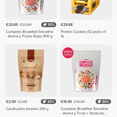
€20.69
€22.99
10%
€29.88
Complete Breakfast Smoothie
Protein Cookies (12 packs of
- Avena y Frutos Rojos 400 g
4)
€2.09
€2.99
30%
€15.99
€19.99
20%
Cacahuetes picados 200 g
Complete Breakfast Smoothie
- Avena y Fruta + Verduras