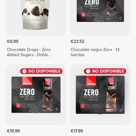
€6.99
€22.52
Chocolate Drops - Zero
Chocolate negro Zero - 12
Added Sugars - Doble
barritas
Chocolate 150 g
NO DISPONIBLE
NO DISPONIBLE
€19.99
€17.99