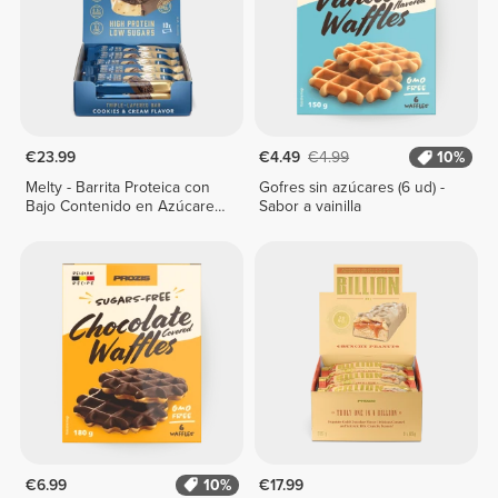
€23.99
€4.49
€4.99
10%
Melty - Barrita Proteica con
Gofres sin azúcares (6 ud) -
Bajo Contenido en Azúcares
Sabor a vainilla
x 10
€6.99
10%
€17.99