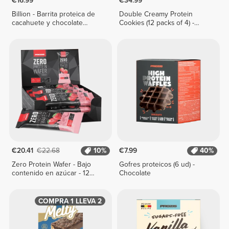
€16.99
€34.99
Billion - Barrita proteica de
Double Creamy Protein
cacahuete y chocolate
Cookies (12 packs of 4) -
blanco x 9
Chocolate & Hazelnut Cream
€20.41
€22.68
10%
€7.99
40%
Zero Protein Wafer - Bajo
Gofres proteicos (6 ud) -
contenido en azúcar - 12
Chocolate
barritas
COMPRA 1 LLEVA 2