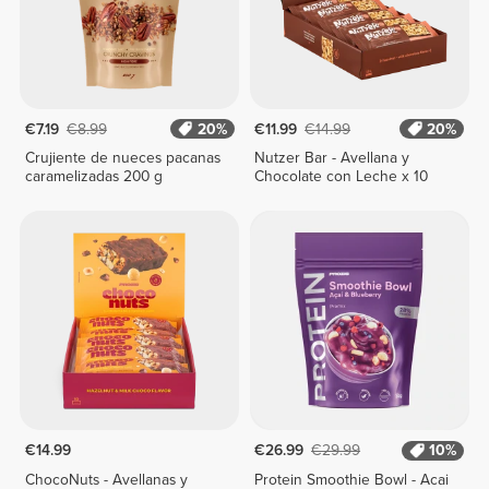
€7.19
€8.99
20%
€11.99
€14.99
20%
Crujiente de nueces pacanas
Nutzer Bar - Avellana y
caramelizadas 200 g
Chocolate con Leche x 10
€14.99
€26.99
€29.99
10%
ChocoNuts - Avellanas y
Protein Smoothie Bowl - Acai