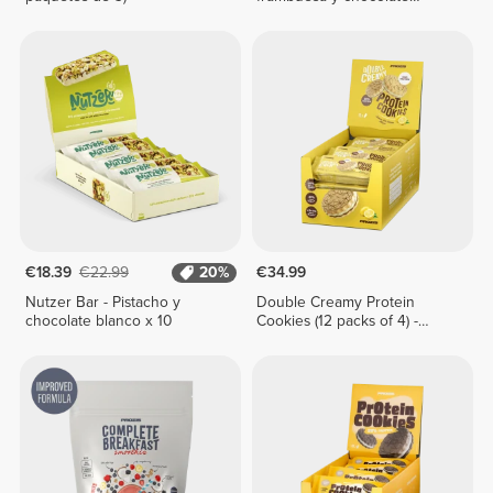
blanco x 10
€18.39
€22.99
20%
€34.99
Nutzer Bar - Pistacho y
Double Creamy Protein
chocolate blanco x 10
Cookies (12 packs of 4) -
Lemon Pie Cream