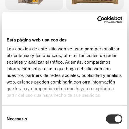
€29.99
€3.60
Protein Cookies - Thins (12
All Peanuts - Barrita de
packs of 14)
Cacahuete y Chocolate
Negro x 3
Esta página web usa cookies
Las cookies de este sitio web se usan para personalizar
el contenido y los anuncios, ofrecer funciones de redes
sociales y analizar el tráfico. Además, compartimos
información sobre el uso que haga del sitio web con
nuestros partners de redes sociales, publicidad y análisis
web, quienes pueden combinarla con otra información
que les haya proporcionado o que hayan recopilado a
partir del uso que haya hecho de sus servicios.
€3.57
€3.57
Peanut Choco Bar -
Peanut White Choco Bar -
Chocolate con Leche x 3
Chocolate Blanco x 3
Selección
Necesario
de
consentimiento