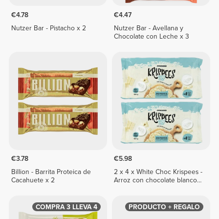
€4.78
€4.47
Nutzer Bar - Pistacho x 2
Nutzer Bar - Avellana y
Chocolate con Leche x 3
€3.78
€5.98
Billion - Barrita Proteica de
2 x 4 x White Choc Krispees -
Cacahuete x 2
Arroz con chocolate blanco y
sabor a yogur 26 g
COMPRA 3 LLEVA 4
PRODUCTO + REGALO