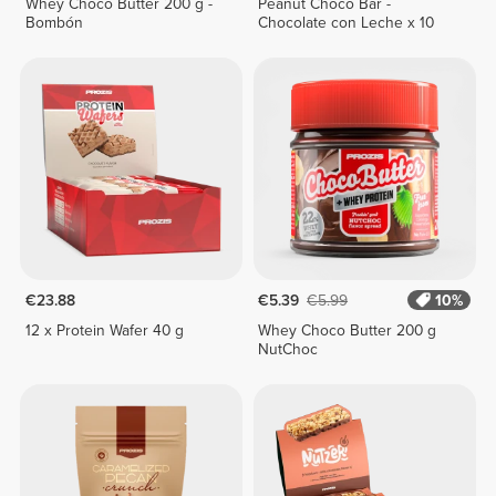
Whey Choco Butter 200 g -
Peanut Choco Bar -
Bombón
Chocolate con Leche x 10
€23.88
€5.39
€5.99
10%
12 x Protein Wafer 40 g
Whey Choco Butter 200 g
NutChoc