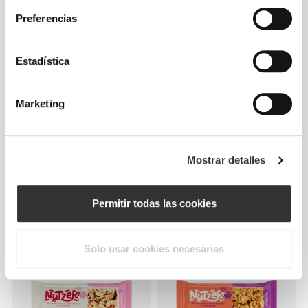
Preferencias
Estadística
Marketing
€6.98
€4.47
Golden Protein Cookies -
Nutzer Bar - Anacardo y
Mostrar detalles
Thins (2 packs of 14)
Frambuesa x 3
COMPRA 2 LLEVA 3
Permitir todas las cookies
Solo usar cookies necesarias