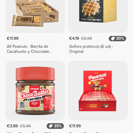
€11.99
€4.19
€5.99
30%
All Peanuts - Barrita de
Gofres proteicos (6 ud) -
Cacahuete y Chocolate
Original
Negro x 10
€3.89
€5.99
35%
€11.99