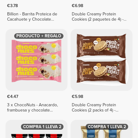
€3.78
€6.98
Billion - Barrita Proteica de
Double Creamy Protein
Cacahuete y Chocolate
Cookies (2 paquetes de 4) -
Blanco x 2
Crema de avellanas y
chocolate blanco
PRODUCTO + REGALO
€4.47
€5.98
3 x ChocoNuts - Anacardo,
Double Creamy Protein
frambuesa y chocolate
Cookies (2 packs of 4) -
blanco 50 g
Chocolate & Hazelnut Cream
COMPRA 1 LLEVA 2
COMPRA 1 LLEVA 2