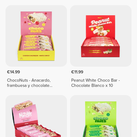
400 g
€14.99
€11.99
ChocoNuts - Anacardo,
Peanut White Choco Bar -
frambuesa y chocolate
Chocolate Blanco x 10
blanco x 10