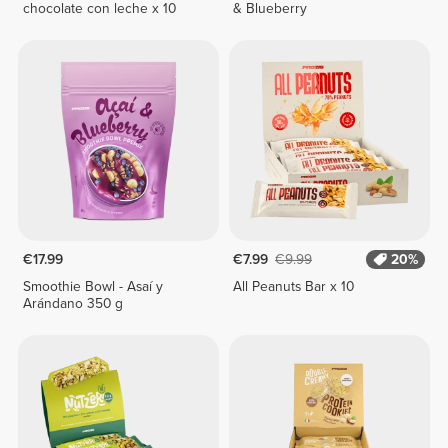
chocolate con leche x 10
& Blueberry
€17.99
€7.99
€9.99
20%
Smoothie Bowl - Asaí y
All Peanuts Bar x 10
Arándano 350 g