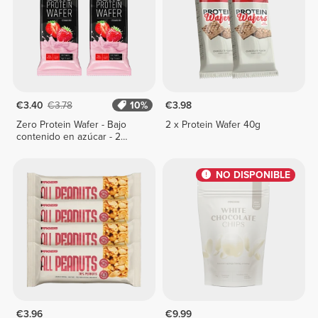
€3.40
€3.78
10%
€3.98
Zero Protein Wafer - Bajo
2 x Protein Wafer 40g
contenido en azúcar - 2
barritas
NO DISPONIBLE
€3.96
€9.99