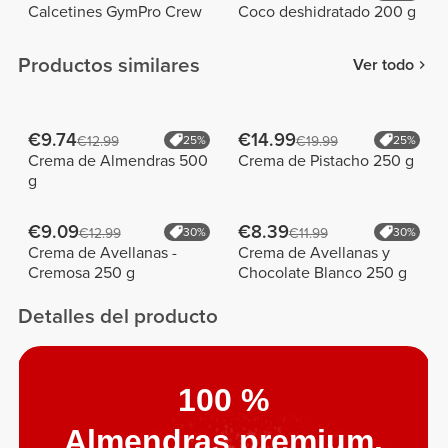
Calcetines GymPro Crew
Coco deshidratado 200 g
Productos similares
Ver todo
€9.74
€14.99
€12.99
25%
€19.99
25%
Crema de Almendras 500
Crema de Pistacho 250 g
g
€9.09
€8.39
€12.99
30%
€11.99
30%
Crema de Avellanas -
Crema de Avellanas y
Cremosa 250 g
Chocolate Blanco 250 g
Detalles del producto
100 %
Almendras premium.