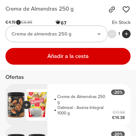
Crema de Almendras 250 g
En Stock
€4.19
€6.99
67
Crema de almendras 250 g
1
Añadir a la cesta
Ofertas
-20%
Crema de Almendras 250
g
Oatmeal - Avena Integral
€17.98
1000 g
€14.38
-20%