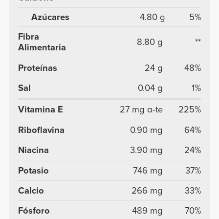
Azúcares
4.80 g
5%
Fibra
8.80 g
**
Alimentaria
Proteínas
24 g
48%
Sal
0.04 g
1%
Vitamina E
27 mg α-te
225%
Riboflavina
0.90 mg
64%
Niacina
3.90 mg
24%
Potasio
746 mg
37%
Calcio
266 mg
33%
Fósforo
489 mg
70%