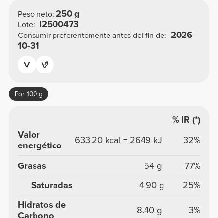
250 g
Peso neto:
I2500473
Lote:
2026-
Consumir preferentemente antes del fin de:
10-31
Por 100 g
% IR (*)
Valor
633.20 kcal = 2649 kJ
32%
energético
Grasas
54 g
77%
Saturadas
4.90 g
25%
Hidratos de
8.40 g
3%
Carbono