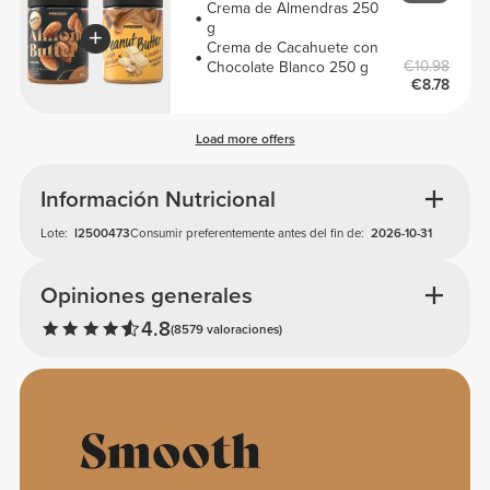
Crema de Almendras 250
g
Crema de Cacahuete con
€10.98
Chocolate Blanco 250 g
€8.78
Load more offers
Información Nutricional
Lote:
I2500473
Consumir preferentemente antes del fin de:
2026-10-31
Opiniones generales
4.8
(8579 valoraciones)