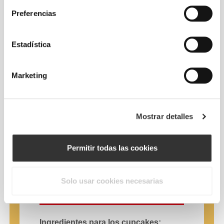
Preferencias
Estadística
Marketing
Mostrar detalles
Permitir todas las cookies
Cupcakes dobles de
almendra
Solo usar cookies necesarias
Ingredientes para los cupcakes: