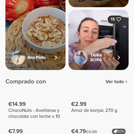
15
TANIA
Ana Pinto
BORG
Comprado con
Ver todo
€14.99
€2.99
ChocoNuts - Avellanas y
Arroz de konjac 270 g
chocolate con leche x 10
€7.99
€4.79
€5.99
20%