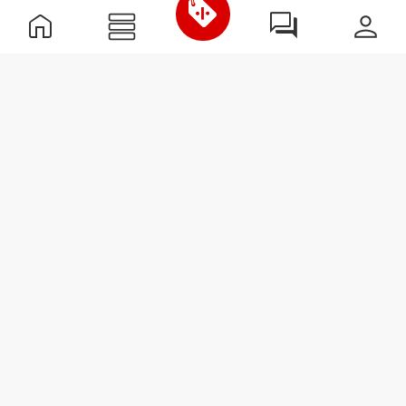
Información útil
Únete a nuestro equipo
Únete a nosotros
Términos y condiciones
Servicio de Atención al Cliente
Suscribirse al boletín
Recibe noticias y
promociones en tu correo
electrónico.
Suscribirse
#ExceedYourself