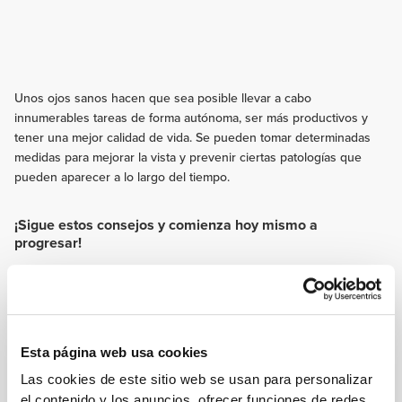
Unos ojos sanos hacen que sea posible llevar a cabo
innumerables tareas de forma autónoma, ser más productivos y
tener una mejor calidad de vida. Se pueden tomar determinadas
medidas para mejorar la vista y prevenir ciertas patologías que
pueden aparecer a lo largo del tiempo.
¡Sigue estos consejos y comienza hoy mismo a
progresar!
ENTRENAMIENTO
Es muy importante el uso de equipamientos de protección ocular durante
la práctica deportiva, tales como gafas, viseras, protectores faciales o
cascos. Además de proteger los ojos directamente, reducen el impacto de
la luz solar, favoreciendo el rendimiento deportivo.
Esta página web usa cookies
NUTRICIÓN
Las cookies de este sitio web se usan para personalizar
Espinacas, brócoli, coliflor, naranja, kiwi, uvas, maíz y yema de huevo son
el contenido y los anuncios, ofrecer funciones de redes