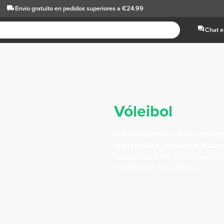
Envío gratuito
en pedidos superiores a €24.99
Chat e
Vóleibol
Si lo que buscas es un rendimi
precedentes, ¡lánzate al ataqu
cuerpo necesita estar equilib
los mejores resultados.