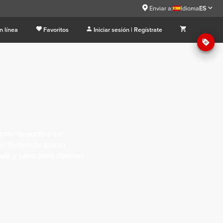
Enviar a:
Idioma
ES
n línea
Favoritos
Iniciar sesión | Regístrate
ento deportivo sin
e! Recuerda que tu
rado y sano para obtener