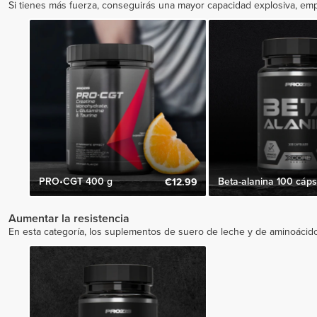
Si tienes más fuerza, conseguirás una mayor capacidad explosiva, emp
PRO•CGT 400 g
Beta-alanina 100 cáps
€12.99
Aumentar la resistencia
En esta categoría, los suplementos de suero de leche y de aminoácidos 