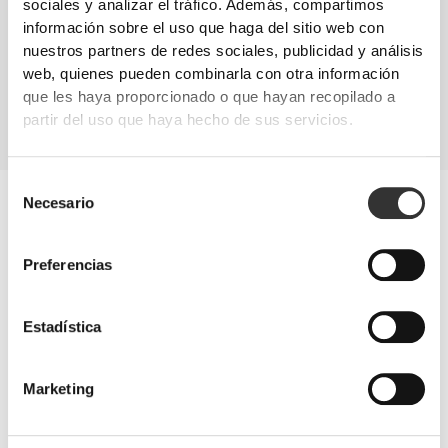
sociales y analizar el tráfico. Además, compartimos
inflamatorios.
información sobre el uso que haga del sitio web con
SUPLEMENTACIÓN
nuestros partners de redes sociales, publicidad y análisis
Las proteínas y los BCAA son la mejor opción si pretendes desarrollar
web, quienes pueden combinarla con otra información
masa muscular y disfrutar de una completa recuperación. Aumentar la
que les haya proporcionado o que hayan recopilado a
fuerza muscular reducirá significativamente la probabilidad de sufrir
lesiones. También es fundamental fortalecer las articulaciones, debido al
partir del uso que haya hecho de sus servicios.
gran impacto de algunos movimientos.
Selección
Prevención de lesiones
Necesario
de
Hay varios movimientos que pueden ejercer una gran presión sobre
consentimiento
algunas articulaciones, tales como un tic tac.
Para estar listo para la acción en cualquier momento, asegúrate de
Preferencias
que tus músculos se recuperan bien y tus articulaciones están
lubrificadas y protegidas contra la inflamación.
Estadística
Marketing