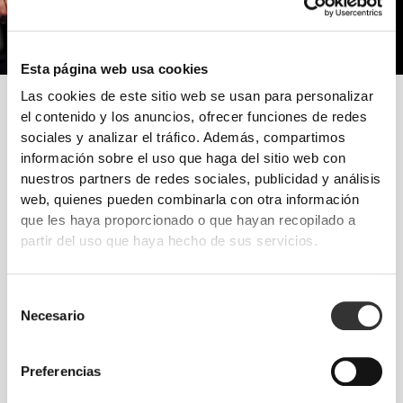
Esta página web usa cookies
Las cookies de este sitio web se usan para personalizar
Para tener más fuerza, es necesario incrementar la masa muscular.
el contenido y los anuncios, ofrecer funciones de redes
Aumenta la ingesta de proteínas y realiza entrenamiento específico
sociales y analizar el tráfico. Además, compartimos
de fuerza.
información sobre el uso que haga del sitio web con
nuestros partners de redes sociales, publicidad y análisis
¡Sigue estos consejos y comienza hoy mismo a
web, quienes pueden combinarla con otra información
progresar!
que les haya proporcionado o que hayan recopilado a
ENTRENAMIENTO
partir del uso que haya hecho de sus servicios.
Entrenamiento de fuerza, con pocas repeticiones y cargas elevadas.
Ejercicios naturales con movimientos funcionales: sentadillas, press y peso
muerto.
Selección
NUTRICIÓN
Necesario
de
Incrementa la ingesta de macronutrientes, especialmente las proteínas y
consentimiento
los carbohidratos, en todas las comidas que realices.
Preferencias
SUPLEMENTACIÓN
La suplementación con creatina te ayudará a incrementar la fuerza