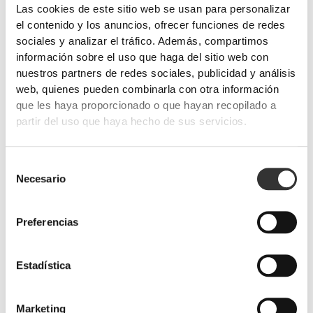
Las cookies de este sitio web se usan para personalizar
el contenido y los anuncios, ofrecer funciones de redes
sociales y analizar el tráfico. Además, compartimos
información sobre el uso que haga del sitio web con
nuestros partners de redes sociales, publicidad y análisis
web, quienes pueden combinarla con otra información
que les haya proporcionado o que hayan recopilado a
partir del uso que haya hecho de sus servicios.
Selección
Necesario
PRO•CGT 400 g
de
€12.99
consentimiento
Prevención de lesiones
Preferencias
Un esfuerzo físico prolongado somete a las articulaciones a una
mayor sobrecarga.
Protege las articulaciones con suplementos y sustancias específicas.
Estadística
Marketing