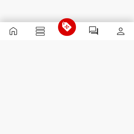
Información útil
Únete a nuestro equipo
Únete a nosotros
Términos y condiciones
Servicio de Atención al Cliente
Suscribirse al boletín
Recibe noticias y
promociones en tu correo
electrónico.
Suscribirse
#ExceedYourself