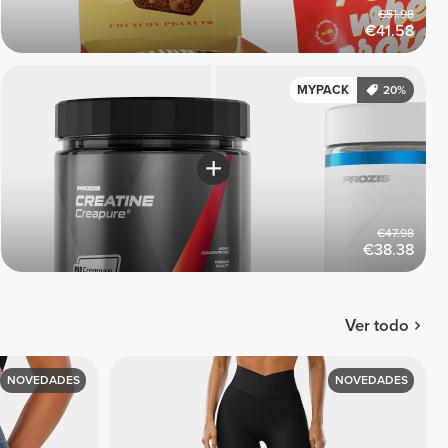
€51.98
€41.58
MYPACK
20%
€47.98
€38.38
Ver todo
NOVEDADES
NOVEDADES