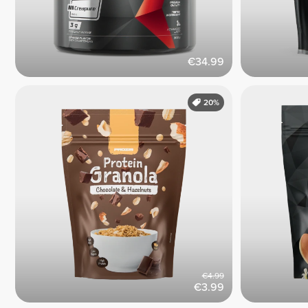
€34.99
20%
€4.99
€3.99