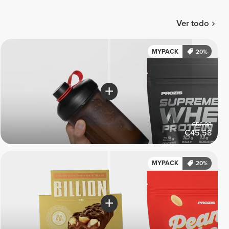
Ver todo
MYPACK
20%
€56.98
€45.58
MYPACK
20%