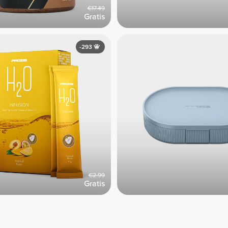
€17.49
Gratis
-293
€2.99
Gratis