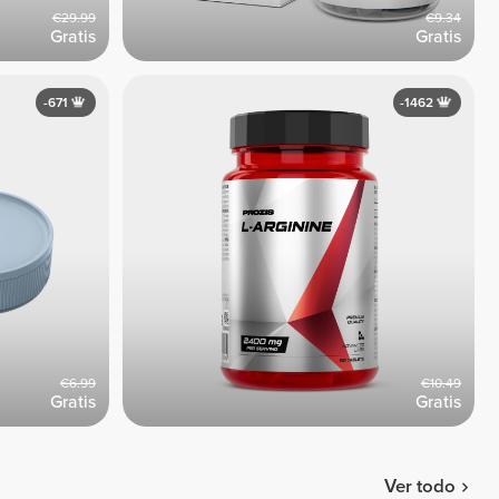
€29.99
€9.34
Gratis
Gratis
-671
-1462
€6.99
€10.49
Gratis
Gratis
Ver todo