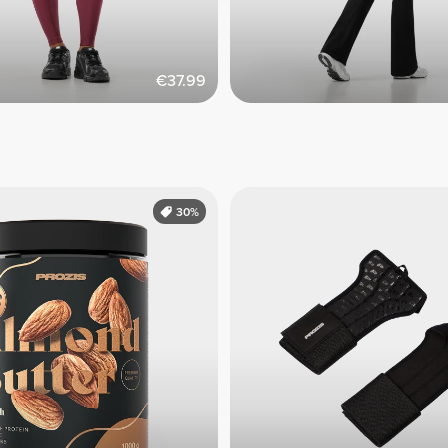
€37.99
30%