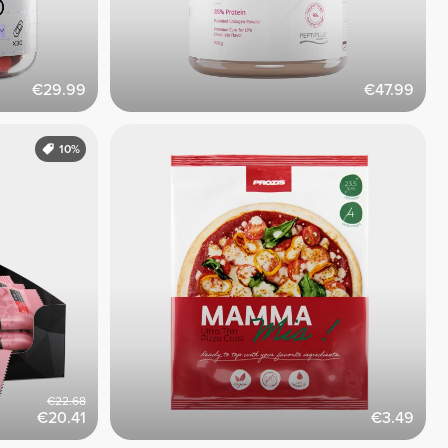
€29.99
€47.99
10%
€22.68
€20.41
€3.49