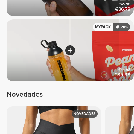
€45.98
€36.78
MYPACK
20%
€44.98
€35.98
Novedades
NOVEDADES