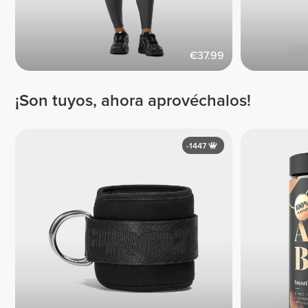
€37.99
¡Son tuyos, ahora aprovéchalos!
-1447