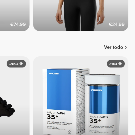
€74.99
€24.99
Ver todo
-2894
-1104