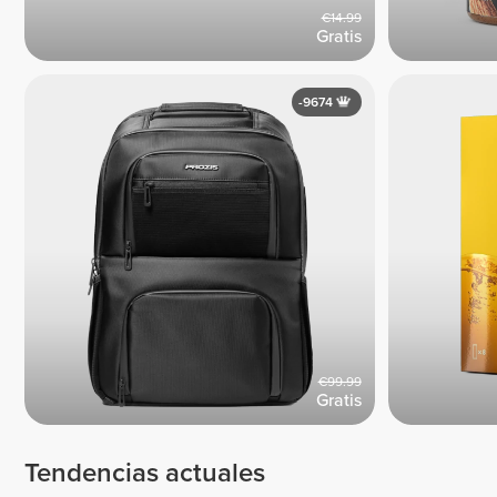
€14.99
Gratis
-9674
€99.99
Gratis
Tendencias actuales