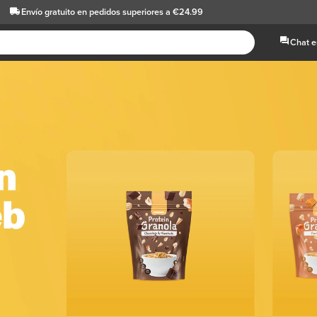
Envío gratuito
en pedidos superiores a €24.99
Chat e