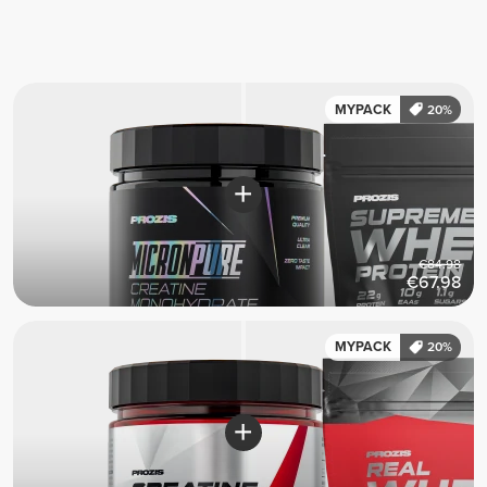
MYPACK
20%
€84.98
€67.98
MYPACK
20%