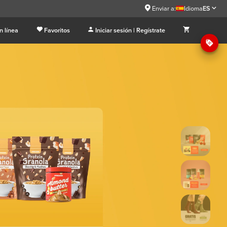
Enviar a:
Idioma
ES
n línea
Favoritos
Iniciar sesión | Regístrate