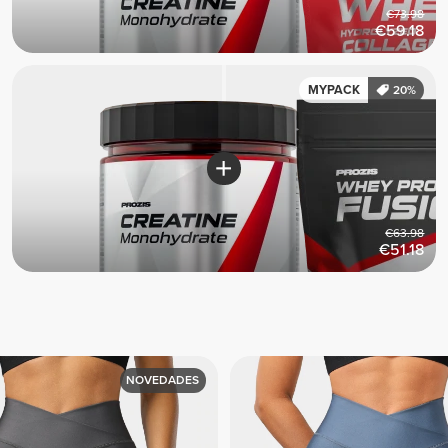
€73.98
€59.18
MYPACK
20%
€63.98
€51.18
NOVEDADES