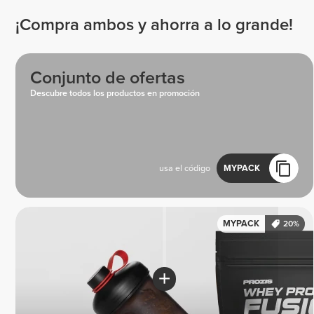
¡Compra ambos y ahorra a lo grande!
Conjunto de ofertas
Descubre todos los productos en promoción
usa el código
MYPACK
MYPACK
20%