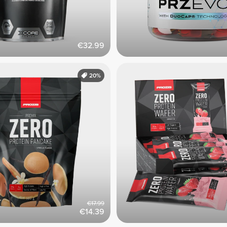
€32.99
20%
€17.99
€14.39