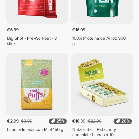
€6.99
€16.99
Big Shot - Pre-Workout - 8
100% Proteína de Arroz 900
sticks
g
€2.99
€3.99
25%
€18.39
€22.99
20%
Espelta Inflada con Miel 150 g
Nutzer Bar - Pistacho y
chocolate blanco x 10