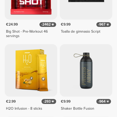
€24.99
-2462
€9.99
-967
Big Shot - Pre-Workout 46
Toalla de gimnasio Script
servings
€2.99
-293
€9.99
-964
H2O Infusion - 8 sticks
Shaker Bottle Fusion