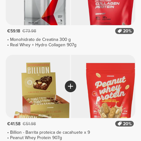
€59.18
€73.98
20%
Monohidrato de Creatina 300 g
Real Whey + Hydro Collagen 907g
€41.58
€51.98
20%
Billion - Barrita proteica de cacahuete x 9
Peanut Whey Protein 907g