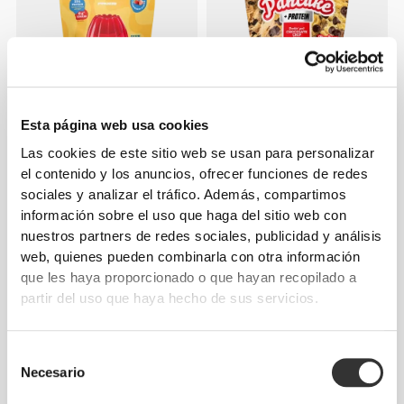
Esta página web usa cookies
€11.69
€12.99
10%
€19.19
€23.99
20%
Las cookies de este sitio web se usan para personalizar
Preparado para gelatina
Pancake + Protein - Tortitas
el contenido y los anuncios, ofrecer funciones de redes
proteica 400 g
de avena con proteína 900 g
sociales y analizar el tráfico. Además, compartimos
información sobre el uso que haga del sitio web con
NOVEDADES
nuestros partners de redes sociales, publicidad y análisis
web, quienes pueden combinarla con otra información
que les haya proporcionado o que hayan recopilado a
partir del uso que haya hecho de sus servicios.
Selección
Necesario
de
consentimiento
€9.99
€19.99