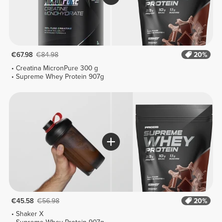
€67.98
€84.98
20%
Creatina MicronPure 300 g
Supreme Whey Protein 907g
€45.58
€56.98
20%
Shaker X