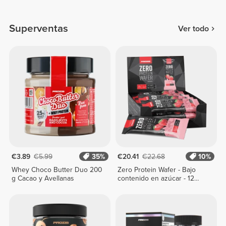
Superventas
Ver todo
€3.89
€5.99
35%
€20.41
€22.68
10%
Whey Choco Butter Duo 200
Zero Protein Wafer - Bajo
g Cacao y Avellanas
contenido en azúcar - 12
barritas