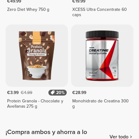
€49.99
€19.99
Zero Diet Whey 750 g
XCESS Ultra Concentrate 60
caps
€3.99
€4.99
20%
€28.99
Protein Granola - Chocolate y
Monohidrato de Creatina 300
Avellanas 275 g
g
¡Compra ambos y ahorra a lo
Ver todo