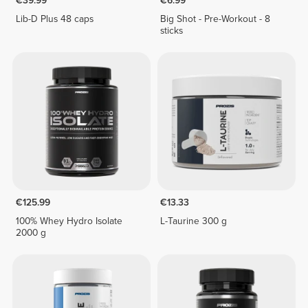
€39.99
€6.99
Lib-D Plus 48 caps
Big Shot - Pre-Workout - 8
sticks
€125.99
€13.33
100% Whey Hydro Isolate
L-Taurine 300 g
2000 g