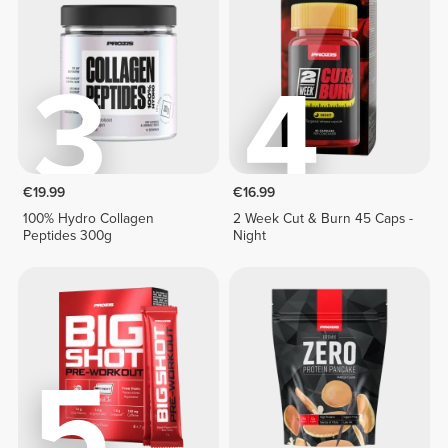
3
4
€19.99
€16.99
100% Hydro Collagen
2 Week Cut & Burn 45 Caps -
Peptides 300g
Night
5