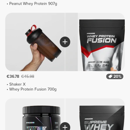
Peanut Whey Protein 907g
€36.78
€45.98
20%
Shaker X
Whey Protein Fusion 700g