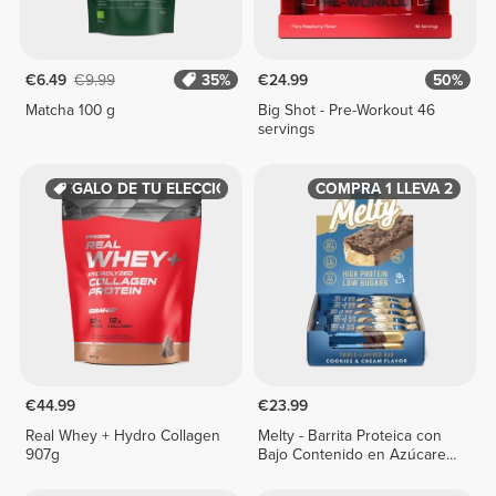
€6.49
€9.99
35%
€24.99
50%
Matcha 100 g
Big Shot - Pre-Workout 46
servings
REGALO DE TU ELECCIÓN
COMPRA 1 LLEVA 2
€44.99
€23.99
Real Whey + Hydro Collagen
Melty - Barrita Proteica con
907g
Bajo Contenido en Azúcares
x 10