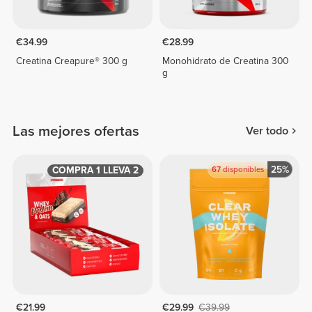
€34.99
€28.99
Creatina Creapure® 300 g
Monohidrato de Creatina 300
g
Las mejores ofertas
Ver todo
25%
67
disponibles
COMPRA 1 LLEVA 2
€21.99
€29.99
€39.99