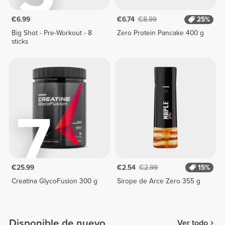
€6.99
€6.74
€8.99
25%
Big Shot - Pre-Workout - 8
Zero Protein Pancake 400 g
sticks
7
€25.99
€2.54
€2.99
15%
Creatina GlycoFusion 300 g
Sirope de Arce Zero 355 g
Disponible de nuevo
Ver todo