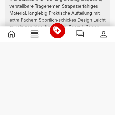
verstellbare Trageriemen Strapazierfähiges
Material, langlebig Praktische Aufteilung mit
extra Fächern Sportlich-schickes Design Leicht
zu reinigen Ideal für Fitness, Sport & Reisen
Norbert O.
2025-04-10
Top
Super Qualität, robust, da passen alle meine
Sachen, was ich für mein Training brauche.
George S.
2025-08-30
Bester Rucksack
Ich bin total begeistert von diesem Rucksack!
Er ist super funktional und bietet als