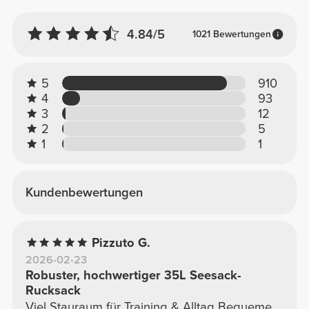
4.84/5
1021 Bewertungen
5
910
4
93
3
12
2
5
1
1
Kundenbewertungen
Pizzuto G.
2026-02-23
Robuster, hochwertiger 35L Seesack-
Rucksack
Viel Stauraum für Training & Alltag Bequeme,