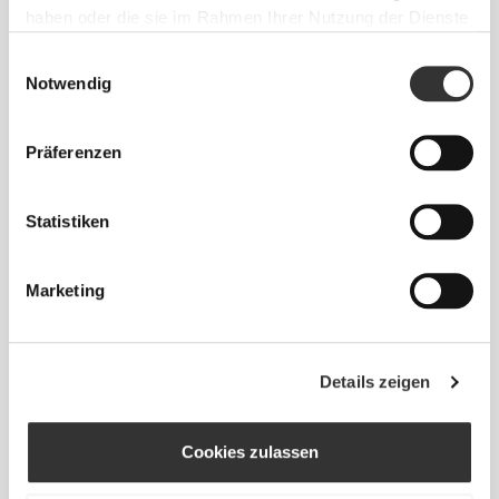
haben oder die sie im Rahmen Ihrer Nutzung der Dienste
72 - 80
98 - 106
78
gesammelt haben.
M
28"
- 31"
38"
- 41"
30"
3/8
1/2
5/8
3/4
3/4
Einwilligungsauswahl
Notwendig
80 - 88
106 - 116
78.5
L
31"
- 34"
41"
- 45"
30"
1/2
5/8
3/4
3/4
15/16
Präferenzen
88 - 96
116 - 126
79
XL
34"
- 37"
45"
- 49"
31"
5/8
3/4
3/4
5/8
1/8
Statistiken
Zwischen zwei Größen? Du bist dir bei deiner
Größe nicht sicher?
Marketing
Wenn du unentschlossen bist, wähle eine
Größe größer für eine lockere Passform oder
eine Größe kleiner für eine engere Passform.
Details zeigen
Unsere Produkte werden so gefertigt, dass sie
der tatsächlichen Größe entsprechen.
Cookies zulassen