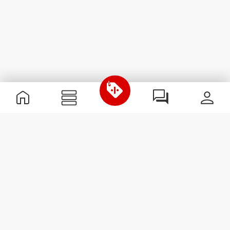
Nützliche Information
Schließe dich unserem Team an!
Werde Partner
AGB
Kundendienst
Newsletter abonnieren
Erhalte Neuigkeiten und
Angebote per E-Mail direkt in
dein Postfach.