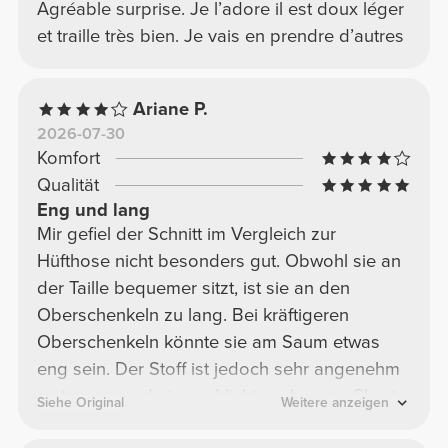
Agréable surprise. Je l’adore il est doux léger
et traille très bien. Je vais en prendre d’autres
Ariane P.
2026-07-30
Komfort
Qualität
Eng und lang
Mir gefiel der Schnitt im Vergleich zur
Hüfthose nicht besonders gut. Obwohl sie an
der Taille bequemer sitzt, ist sie an den
Oberschenkeln zu lang. Bei kräftigeren
Oberschenkeln könnte sie am Saum etwas
eng sein. Der Stoff ist jedoch sehr angenehm
zu tragen, und eine schlichte schwarze Shorts
Siehe Original
Weitere anzeigen
ist immer eine gute Wahl – außerdem ist sie