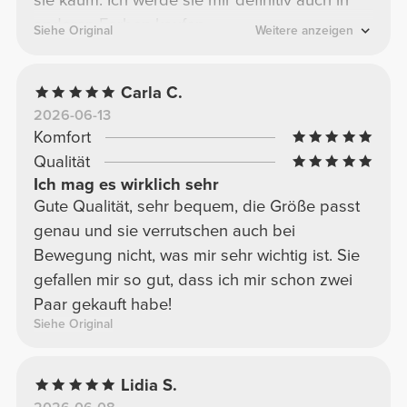
sie kaum. Ich werde sie mir definitiv auch in
anderen Farben kaufen.
Siehe Original
Weitere anzeigen
Carla C.
2026-06-13
Komfort
Qualität
Ich mag es wirklich sehr
Gute Qualität, sehr bequem, die Größe passt
genau und sie verrutschen auch bei
Bewegung nicht, was mir sehr wichtig ist. Sie
gefallen mir so gut, dass ich mir schon zwei
Paar gekauft habe!
Siehe Original
Lidia S.