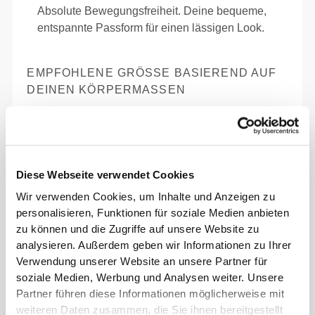
Absolute Bewegungsfreiheit. Deine bequeme,
entspannte Passform für einen lässigen Look.
EMPFOHLENE GRÖSSE BASIEREND AUF D
EINEN KÖRPERMASSEN
INNEN-
SAUM
Vom Schritt
TAILLE
HÜFTE
GRÖSSE
bis zum
Diese Webseite verwendet Cookies
(cm)/(in)
(cm)/(in)
Saum
gemessen
Wir verwenden Cookies, um Inhalte und Anzeigen zu
(cm)/(in)
personalisieren, Funktionen für soziale Medien anbieten
zu können und die Zugriffe auf unsere Website zu
82 - 90
56 - 64
77
analysieren. Außerdem geben wir Informationen zu Ihrer
XS
32"
- 35"
5/16
22"
- 25"
30"
1/8
1/4
5/16
Verwendung unserer Website an unsere Partner für
7/16
soziale Medien, Werbung und Analysen weiter. Unsere
Partner führen diese Informationen möglicherweise mit
64 - 72
90 - 98
77.5
S
25"
- 28"
35"
- 38"
30"
1/4
3/8
7/16
5/8
1/2
weiteren Daten zusammen, die Sie ihnen bereitgestellt