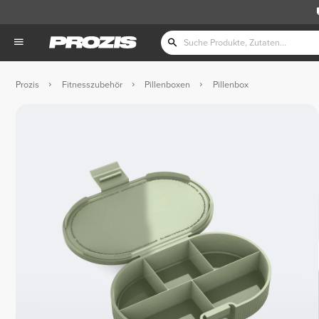
Prozis
Fitnesszubehör
Pillenboxen
Pillenbox