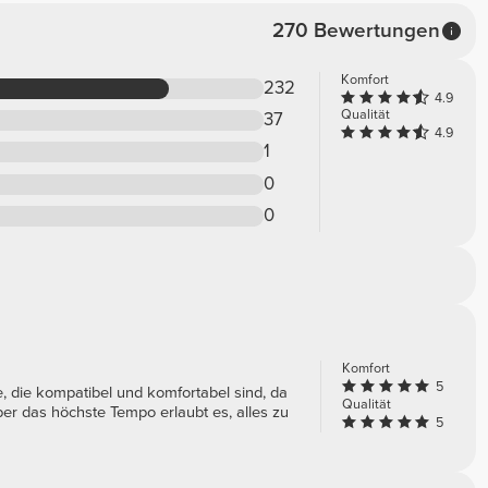
270 Bewertungen
Komfort
232
4.9
Qualität
37
4.9
1
0
0
Komfort
5
ile, die kompatibel und komfortabel sind, da
Qualität
r das höchste Tempo erlaubt es, alles zu
5