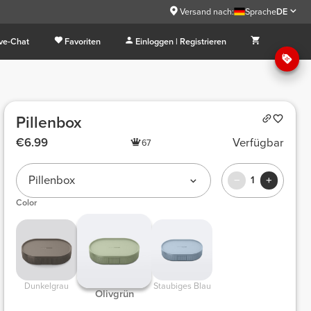
Versand nach:
Sprache
DE
ive-Chat
Favoriten
Einloggen | Registrieren
Pillenbox
€6.99
Verfügbar
67
Pillenbox
1
Color
Dunkelgrau
Staubiges Blau
Olivgrün