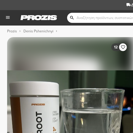
Prozis
Denis Pshenichnyi
12