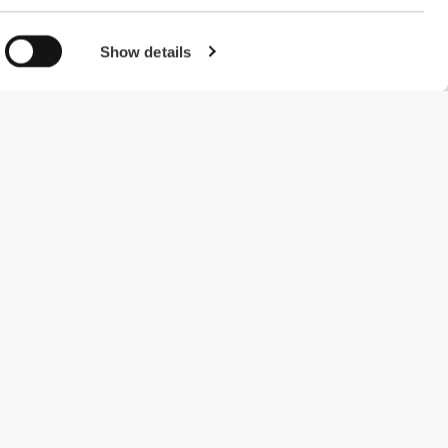
Show details
#ExceedYourself
Μέθοδοι Πληρωμής