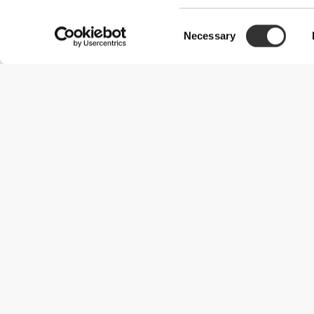
Consent
Necessary
Selection
Χρήσιμες Πληροφορίες
Γίνε μέλος της ομάδας μας
Γίνε Συνεργάτης
Όροι & Προϋποθέσεις
Εξυπηρέτηση Πελατών
Επιλογές αποστολής