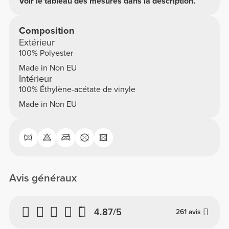
Voir le tableau des mesures dans la description.
Ne pas utiliser d'eau de javel
Composition
Ne pas sécher au sèche-linge
Extérieur
100% Polyester
Ne pas repasser
Made in Non EU
Ne pas nettoyer à sec
Intérieur
100% Éthylène-acétate de vinyle
Made in Non EU
Avis généraux
4.87/5
261 avis