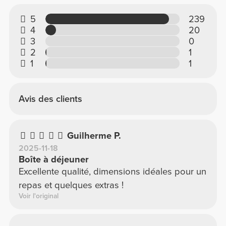
5
239
4
20
3
0
2
1
1
1
Avis des clients
Guilherme P.
2025-11-18
Boîte à déjeuner
Excellente qualité, dimensions idéales pour un
repas et quelques extras !
Voir l'original