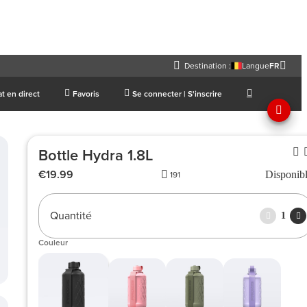
Destination :
Langue
FR
t en direct
Favoris
Se connecter | S'inscrire
Bottle Hydra 1.8L
€19.99
Disponib
191
Quantité
1
Couleur