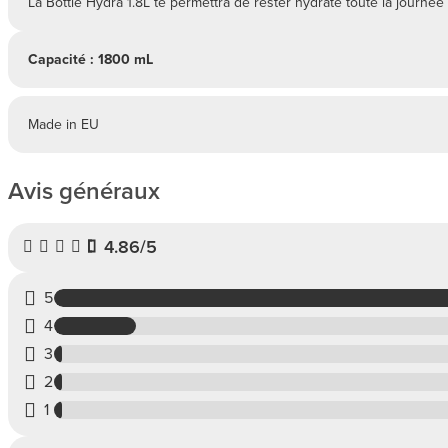
La Bottle Hydra 1.8L te permettra de rester hydraté toute la journée 
Capacité : 1800 mL
Made in EU
Avis généraux
4.86/5
5
4
3
2
1