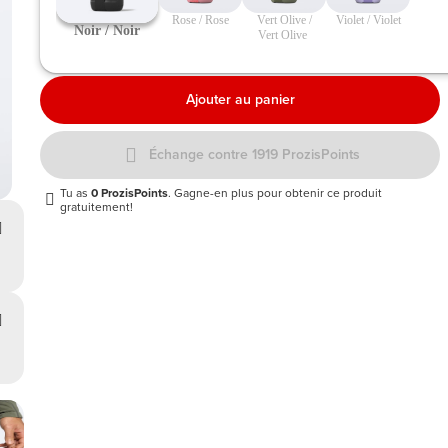
 Rose / Rose 
 Vert Olive / 
 Violet / Violet 
 Noir / Noir 
Vert Olive 
Ajouter au panier
Échange contre 1919 ProzisPoints
Tu as
0 ProzisPoints
. Gagne-en plus pour obtenir ce produit
gratuitement!