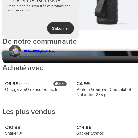
nouveautés exclusives
Reçois nos nouveautés et promotions
sur ton e-mail
S'abonner
De notre communauté
Roosa Laituri
Daniel Foerster
Kata Toma
Tuca Bodybuilding
Marta Sequeira
Mikael Munk
Acheté avec
€6.99
€4.99
30%
€9.99
Oméga 3 90 capsules molles
Protein Granola - Chocolat et
Noisettes 275 g
Les plus vendus
€10.99
€14.99
Shaker X
Shaker Stratos