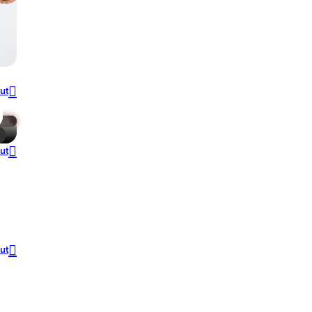
out
out
out