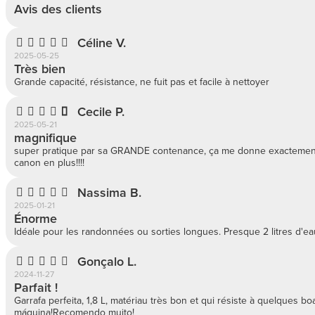
Avis des clients
Céline V.
2025-05-25
Très bien
Grande capacité, résistance, ne fuit pas et facile à nettoyer
Cecile P.
2025-05-21
magnifique
super pratique par sa GRANDE contenance, ça me donne exactement c
canon en plus!!!!
Nassima B.
2025-01-21
Énorme
Idéale pour les randonnées ou sorties longues. Presque 2 litres d'eau 
Gonçalo L.
2024-11-27
Parfait !
Garrafa perfeita, 1,8 L, matériau très bon et qui résiste à quelques b
máquina!Recomendo muito!