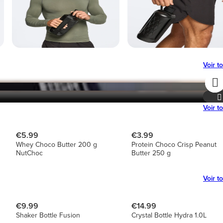
Voir t
4
4
6
1
Voir t
€5.99
€3.99
Whey Choco Butter 200 g
Protein Choco Crisp Peanut
NutChoc
Butter 250 g
Voir t
€9.99
€14.99
Shaker Bottle Fusion
Crystal Bottle Hydra 1.0L