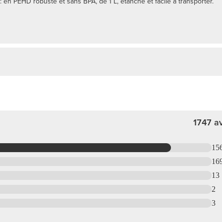
: en PEHD robuste et sans BPA, de 1 L, étanche et facile à transporter.
1747 av
15
16
13
2
3