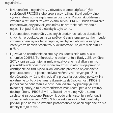
objednávku:
i) Nedoručenie objednávky z dôvodov priamo pripísateľných
spoločnosti PROZIS alebo prepravcovi: zákazníkovi bude v plnej
výške vrátená suma zaplatená za poštovné. Pracovník oddelenia
vrátenia a refundácií zákazníckeho servisu PROZIS bude zákazníka
kontaktovať, aby potvrdil jeho nárok na vrátenie poštovného a
objasnil prípadné ďalšie otázky k tejto téme.
ii) Jedna alebo viac chýb v zaslaných produktoch alebo doručenie
chybných produktov: suma za poštovné zaplatená zákazníkom bude
vrátená v plnej výške len v prípade, že chyba alebo vada sa týka
všetkých zaslaných produktov. Viac informácií nájdete v článku 1.7
nižšie.
iii) Právo na odstúpenie od zmluvy: v súlade s článkami 9 a 11
smernice 2011/83/EÚ Európskeho parlamentu a Rady z 25. októbra
2011, ktorá sa vzťahuje na zmluvy uzatvorené na diaľku a mimo
prevádzkových priestorov, môže zákazník uplatniť svoje právo na
odstúpenie od zmluvy do 14 dní odo dňa prevzatia objednaného
produktu alebo, ak je objednávka zložená z viacerých položiek
doručovaných v rôzne dni, odo dňa prevzatia poslednej položky. Na
uplatnenie tohto práva musí zákazník zaslať spoločnosti PROZIS
jednoznačné oznámenie o odstúpení od zmluvy pred uplynutím
uvedenej lehoty, a to prostredníctvom vzoru odstúpenia od zmluvy
dostupného
tu
. PROZIS vráti zákazníkovi v plnej výške sumu
zaplatenú za poštovné. Pracovník oddelenia vrátenia a refundácií
zákazníckeho servisu PROZIS bude zákazníka kontaktovať, aby
potvrdil jeho nárok na vrátenie poštovného a objasnil prípadné ďalšie
otázky k tejto téme.