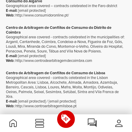
Consumo do Algarve
Geographical area covered – contracts celebrated in the Faro district
E-mail:
[email protected]
Web:
http://www.consumidoronline.pt/
Centro de Arbitragem de Conflitos de Consumo do Distrito de
Coimbra
Geographical area covered - contracts celebrated in the municipalities of:
Arganil, Cantanhede, Coimbra, Condeixa-a-Nova, Figueira da Foz, Góis,
Lousã, Mira, Miranda do Corvo, Montemor-o-Velho, Oliveira do Hospital,
Penacova, Penela, Soure, Tábua and Vila Nova de Poiares.
E-mail:
[email protected]
Web:
http://www.centrodearbitragemdecoimbra.com
Centro de Arbitragem de Conflitos de Consumo de Lisboa
Geographical area covered - contracts celebrated in the Lisbon
Metropolitan Area: Lisboa, Alcochete, Almada, Amadora, Azambuja,
Barreiro, Cascais, Lisboa, Loures, Mafra, Moita, Montijo, Odivelas,
Oeiras, Palmela, Seixal, Sesimbra, Setúbal, Sintra and Vila Franca de
Xira.
E-mail:
[email protected]
/
[email protected]
Web:
http://www.centroarbitragemlisboa.pt
Centro de Informação de Consumo e Arbitragem do Porto
Geographical area covered - contracts celebrated in the Porto
Metropolitan Area: Arouca, Espinho, Gondomar, Maia, Matosinhos,