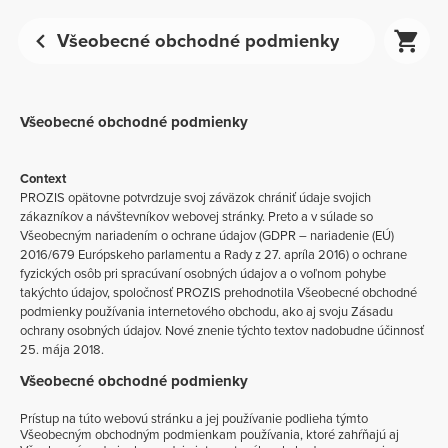
Všeobecné obchodné podmienky
Všeobecné obchodné podmienky
Context
PROZIS opätovne potvrdzuje svoj záväzok chrániť údaje svojich
zákazníkov a návštevníkov webovej stránky. Preto a v súlade so
Všeobecným nariadením o ochrane údajov (GDPR – nariadenie (EÚ)
2016/679 Európskeho parlamentu a Rady z 27. apríla 2016) o ochrane
fyzických osôb pri spracúvaní osobných údajov a o voľnom pohybe
takýchto údajov, spoločnosť PROZIS prehodnotila Všeobecné obchodné
podmienky používania internetového obchodu, ako aj svoju Zásadu
ochrany osobných údajov. Nové znenie týchto textov nadobudne účinnosť
25. mája 2018.
Všeobecné obchodné podmienky
Prístup na túto webovú stránku a jej používanie podlieha týmto
Všeobecným obchodným podmienkam používania, ktoré zahŕňajú aj