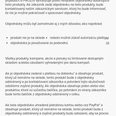
prípadoch si PROZIS vyhradzuje právo nevybaviť objednávky obsahujúce
tieto produkty. Ak zákazník zadá objednávku na tieto produkty, bude
kontaktovaný naším zákazníckym servisom, ktorý ho bude informovať,
že nie je možné pokračovať v spracovaní objednávky.
Objednávky môžu byť zamietnuté aj z iných dôvodov, ako napríklad:
produkt nie je na sklade
nebolo možné získať autorizáciu platby
M
objednávka je považovaná za podvodnú
ôž
Všetky produkty, kampane, akcie a ponuky sú limitované dostupným
skladom a/alebo zásobami vyhradenými pre danú kampaň.
Ak je objednávka zadaná s platbou na dobierku* a obsahuje produkt,
ktorý už nemáme na sklade, tento produkt bude z objednávky
odstránený a po kontaktovaní zákazníka a potvrdení tejto skutočnosti
odošleme zvyšné produkty. Ak objednávka obsahuje jeden alebo viac
produktov, ktoré sú súčasťou balíčka, po potvrdení zo strany zákazníka
bude tento balíček z objednávky odstránený v celku.
Ak bola objednávka uhradená platobnou kartou alebo cez PayPal* a
obsahuje produkt, ktorý už nemáme na sklade, tento produkt bude z
objednávky odstránený a zvyšné produkty budú odoslané, aby sa proces