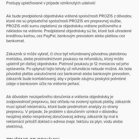
Postupy uplatňované v prípade vzniknutých udalostí
Ak bude predplatená objednávka vrátená spoločnosti PROZIS z dôvodov,
ktoré nie sú pripísateľné spoločnosti PROZIS ani prepravnej službe,
PROZIS vráti sumu zaplatenú za objednávku vrátane poštovného a
nákladov na vrátenie. Predplatené objednávky sú tie, ktoré boli uhradené
kreditnou kartou, cez PayPal, bankovým prevodom alebo platbou cez
bankomat.
Zákazník si môže vybrať, či chce byť refundovaný pôvodnou platobnou
metódou, alebo prostredníctvom poukazu na refundáciu, ktorý môže
uplatniť pri ďalšej objednávke. Platnosť poukazu je 12 mesiacov od jeho
vystavenia. Po uplynutí tejto lehoty už refundácia nebude možná. Ak bola
pôvodná platba uskutočnená cez bankomat alebo bankovým prevodom,
zákazník bude kontaktovaný, aby v prípade záujmu poskytol potrebné
údaje o bankovom účte na vrátenie peňazí.
Ak dôvodom neúspešného doručenia a vrátenia objednávky je
zodpovednosť prepravcu, bez ohľadu na zvolený spôsob platby, zákazník
musí spísať reklamáciu, ktorá bude predmetom analýzy zo strany
prepravcu. V prípade, že problém s doručením vznikol v dôsledku
neúplnej alebo nesprávnej doručovacej adresy, zákazník by mal k
reklamácii priložiť doklad o adrese (napr. faktúru za plyn, vodu alebo
elektrinu).