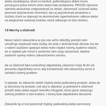
alebo zavádzajúce, ktoré sú hanlivé, poškodzujúce dobré meno,
porušujúce práva tretích strán alebo inak protiprávne. PROZIS výslovne
odmieta akúkoľvek zodpovednosť za obsah, zákonnosť, slušnosť alebo
presnosť akýchkoľvek informácií, ako aj akýchkoľvek produktov a
služieb, ktoré sa objavujú na akomkoľvek hypertextovom odkaze alebo
na akejkoľvek webovej stránke, ktorá odkazuje na túto stránku.
1.5 Návrhy a sťažnosti
Názor našich zákazníkov je pre nás veľmi dôležitý, pretože nám
umožňuje zlepšovať naše služby. Ak teda z akéhokoľvek dôvodu nie ste
s našimi službami spokojní alebo máte nejaké návrhy, budeme vďační,
ak si nájdete pár minút a oznámite nám svoju skúsenosť, ideálne
zaslaním správy nášmu zákazníckemu servisu.
Ak sa sťažnosť týka konkrétnej objednávky, zákazníci majú 14 dní od
prevzatia objednávky na to, aby kontaktovali náš zákaznícky servis a
nahlásili zistený problém.
V prípade, že zákazník obdrží chybný alebo poškodený produkt, alebo ak
je doručený iný produkt, než aký si objednal, je potrebné k sťažnosti
priložiť video alebo aspoň niekoľko fotografií, ktoré jasne zobrazujú
zistený problém a stav krabice, v ktorej bola objednávka doručená.
Zákazník by si mal ponechať chybný, poškodený alebo zamenený