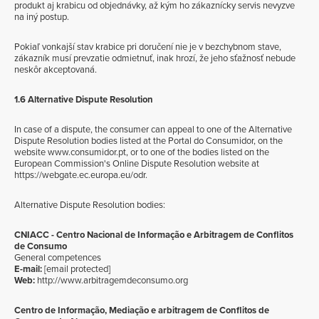
produkt aj krabicu od objednávky, až kým ho zákaznícky servis nevyzve
na iný postup.
Pokiaľ vonkajší stav krabice pri doručení nie je v bezchybnom stave,
zákazník musí prevzatie odmietnuť, inak hrozí, že jeho sťažnosť nebude
neskôr akceptovaná.
1.6 Alternative Dispute Resolution
In case of a dispute, the consumer can appeal to one of the Alternative
Dispute Resolution bodies listed at the Portal do Consumidor, on the
website
www.consumidor.pt
, or to one of the bodies listed on the
European Commission's Online Dispute Resolution website at
https://webgate.ec.europa.eu/odr
.
Alternative Dispute Resolution bodies:
CNIACC - Centro Nacional de Informação e Arbitragem de Conflitos
de Consumo
General competences
E-mail:
[email protected]
Web:
http://www.arbitragemdeconsumo.org
Centro de Informação, Mediação e arbitragem de Conflitos de