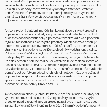
nezdržiaval. Ak objednávka obsahuje jeden alebo viac produktov, ktoré
sú súčasťou balíčka, tento balíček bude z objednávky odstránený v celku.
Zákazník bude vždy informovaný o vykonaných zmenách. Vrátenie
peňazí prostredníctvom pôvodnej platobnej metódy bude vykonané
okamžite. Zákaznícky servis bude zákazníka informovať o zmenách v
objednávke aj o termíne vrátenia peňazí.
Ak bola zvolená platobná metóda bankomat alebo bankový prevod* a
objednávka obsahuje produkt, ktorý už nie je na sklade, tento produkt
bude z objednávky odstránený a po kontaktovaní zákazníka a potvrdení
tejto skutočnosti odošleme zvyšné produkty. Ak objednávka obsahuje
jeden alebo viac produktov, ktoré sú súčasťou balíčka, po potvrdení zo
strany zákazníka bude tento balíček z objednávky odstránený v celku.
Vrátenie peňazí môže byť vykonané okamžite vo forme kupónu, ktorý
bude platný 12 mesiacov od dátumu vystavenia, po uplynutí tejto lehoty
už ďalšie vrátenie nebude možné. Zákazníkovi bude zaslaná správa od
nášho zákazníckeho servisu o zmenách v objednávke a o vydanom kóde
na vrátenie peňazí vo forme kupónu. Ak zákazník uprednostňuje vrátenie
peňazí prostredníctvom pôvodnej platobnej metódy, môže o to požiadať
odpoveďou na správu zákazníckeho servisu a zaslaním kódu kupónu
spolu s údajmi o bankovom účte, na ktorý má byť vrátenie peňazí
prevedené (názov banky, IBAN a SWIFT).
Ak objednávka obsahuje produkt, ktorý je opäť na sklade a na ktorý boli
vymenené ProzisPoints, bude tiež z objednávky odstránený a zvyšné
produkty budú odoslané, aby sa proces nezdržiaval. ProzisPoints budú
zákazníkovi okamžite vrátené na jeho účet. Zákazník bude informovaný