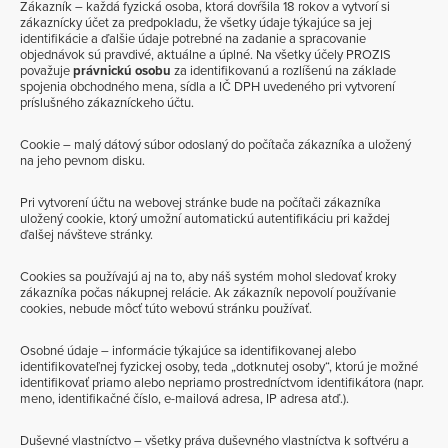
Zákazník – každá fyzická osoba, ktorá dovŕšila 18 rokov a vytvorí si
zákaznícky účet za predpokladu, že všetky údaje týkajúce sa jej
identifikácie a ďalšie údaje potrebné na zadanie a spracovanie
objednávok sú pravdivé, aktuálne a úplné. Na všetky účely PROZIS
považuje
právnickú osobu
za identifikovanú a rozlíšenú na základe
spojenia obchodného mena, sídla a IČ DPH uvedeného pri vytvorení
príslušného zákazníckeho účtu.
Cookie – malý dátový súbor odoslaný do počítača zákazníka a uložený
na jeho pevnom disku.
Pri vytvorení účtu na webovej stránke bude na počítači zákazníka
uložený cookie, ktorý umožní automatickú autentifikáciu pri každej
ďalšej návšteve stránky.
Cookies sa používajú aj na to, aby náš systém mohol sledovať kroky
zákazníka počas nákupnej relácie. Ak zákazník nepovolí používanie
cookies, nebude môcť túto webovú stránku používať.
Osobné údaje – informácie týkajúce sa identifikovanej alebo
identifikovateľnej fyzickej osoby, teda „dotknutej osoby“, ktorú je možné
identifikovať priamo alebo nepriamo prostredníctvom identifikátora (napr.
meno, identifikačné číslo, e-mailová adresa, IP adresa atď.).
Duševné vlastníctvo – všetky práva duševného vlastníctva k softvéru a