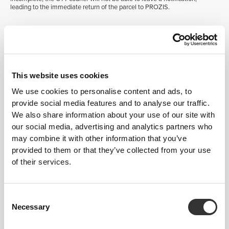
leading to the immediate return of the parcel to PROZIS.
Cash-on-delivery orders must be paid in cash and in the exact amount, as
couriers are not required to carry change. Please note that, if the amount
paid is higher than the order value, the customer may lose the difference.
WARNING: Unlike other delivery services whose delivery schedule is 9
am–7 pm at the address provided by the customer, CTT delivers only
This website uses cookies
between 8 am and 1 pm.
We use cookies to personalise content and ads, to
provide social media features and to analyse our traffic.
DELIVERY DEADLINES:
We also share information about your use of our site with
our social media, advertising and analytics partners who
Mainland Portugal
may combine it with other information that you’ve
provided to them or that they’ve collected from your use
Once the customer's order has been shipped, we guarantee a delivery
deadline of one working day, except if the delivery address is located in a
of their services.
remote area. In that case the delivery deadline will be of two working
days.
Consent
Madeira and the Azores
Necessary
Selection
Delivery deadlines to Madeira and the Azores will depend on the chosen