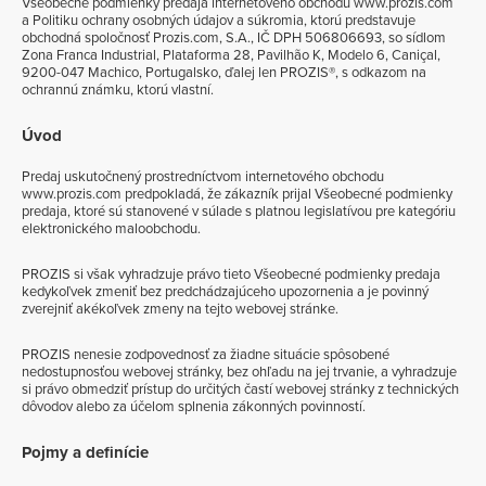
Všeobecné podmienky predaja internetového obchodu www.prozis.com
a Politiku ochrany osobných údajov a súkromia, ktorú predstavuje
obchodná spoločnosť Prozis.com, S.A., IČ DPH 506806693, so sídlom
Zona Franca Industrial, Plataforma 28, Pavilhão K, Modelo 6, Caniçal,
9200-047 Machico, Portugalsko, ďalej len PROZIS®, s odkazom na
ochrannú známku, ktorú vlastní.
Úvod
Predaj uskutočnený prostredníctvom internetového obchodu
www.prozis.com predpokladá, že zákazník prijal Všeobecné podmienky
predaja, ktoré sú stanovené v súlade s platnou legislatívou pre kategóriu
elektronického maloobchodu.
PROZIS si však vyhradzuje právo tieto Všeobecné podmienky predaja
kedykoľvek zmeniť bez predchádzajúceho upozornenia a je povinný
zverejniť akékoľvek zmeny na tejto webovej stránke.
PROZIS nenesie zodpovednosť za žiadne situácie spôsobené
nedostupnosťou webovej stránky, bez ohľadu na jej trvanie, a vyhradzuje
si právo obmedziť prístup do určitých častí webovej stránky z technických
dôvodov alebo za účelom splnenia zákonných povinností.
Pojmy a definície