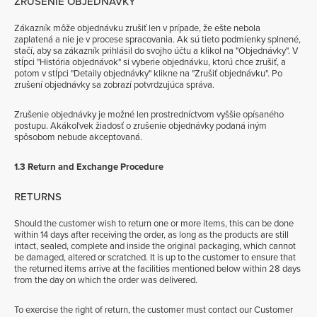
ZRUŠENIE OBJEDNÁVKY
Zákazník môže objednávku zrušiť len v prípade, že ešte nebola
zaplatená a nie je v procese spracovania. Ak sú tieto podmienky splnené,
stačí, aby sa zákazník prihlásil do svojho účtu a klikol na "Objednávky". V
stĺpci "História objednávok" si vyberie objednávku, ktorú chce zrušiť, a
potom v stĺpci "Detaily objednávky" klikne na "Zrušiť objednávku". Po
zrušení objednávky sa zobrazí potvrdzujúca správa.
Zrušenie objednávky je možné len prostredníctvom vyššie opísaného
postupu. Akákoľvek žiadosť o zrušenie objednávky podaná iným
spôsobom nebude akceptovaná.
1.3 Return and Exchange Procedure
RETURNS
Should the customer wish to return one or more items, this can be done
within 14 days after receiving the order, as long as the products are still
intact, sealed, complete and inside the original packaging, which cannot
be damaged, altered or scratched. It is up to the customer to ensure that
the returned items arrive at the facilities mentioned below within 28 days
from the day on which the order was delivered.
To exercise the right of return, the customer must contact our Customer