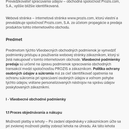
Prevádzkovateľ spracúvania údajov – obchodná spoločnosť Prozis.com,
S.A., vyššie bližšie identifikovaná.
Webová stránka – internetová stránka www.prozis.com, ktorú vlastní a
prevádzkuje spoločnosť Prozis.com, S.A. za účelom propagácie a predaja
produktov tohto internetového obchodu.
Predmet
Predmetom týchto Všeobecných obchodných podmienok je vymedziť
podmienky prístupu a používania webovej stránky zákazníkom, ktorý si
želá nakupovať v tomto internetovom obchode.
Všeobecné podmienky
predaja
sú určené na úpravu podmienok spracovania obchodných
transakcií medzi spoločnosťou PROZIS a zákazníkom.
Politika ochrany
osobných údajov a súkromia
má za cieľ identifikovať opatrenia na
ochranu súkromia pri spracúvaní osobných údajov a voľnom pohybe
týchto údajov, vrátane personalizovaných nástrojov na správu údajov
poskytovaných zákazníkmi.
I - Všeobecné obchodné podmienky
1.1 Proces objednávania a nákupu
Možnosti platby a lehoty – Po zadaní objednávky v zákazníckom účte sa
pri zvolenej možnosti platby zobrazí lehota na úhradu. Ak táto lehota