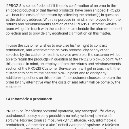
If PROZIS is so notified and if it there is confirmation of an error in the
shipped product(s) or that flawed product(s) have been shipped, PROZIS
will bear the costs of their return by collecting the product(s) in question
at the delivery address. With this purpose in mind, an employee from the
returns and reimbursements section of the PROZIS Customer Service
team will get in touch with the customer to schedule the aforementioned
collection and to provide any additional clarification on this matter.
In case the customer wishes to exercise his/her right to contract
termination, and whenever the delivery address' city or any other
selected by the customer has this service available, the customer will be
able to return the product(s) in question at the PROZIS pick-up point. With
this purpose in mind, an employee from the returns and reimbursements
section of the PROZIS Customer Service team will get in touch with the
customer to confirm the nearest pick-up point and to clarify any
additional questions on this matter. If the customer chooses to return the
order by any alternative way, the costs of said return will be borne by the
customer.
1.4 Informácie o produktoch
PROZIS prijíma všetky potrebné opatrenia, aby zabezpečil, že všetky
podrobnosti, popisy a ceny produktov na našej webovej stránke sú
správne. Napriek tomu sa môžu vyskytnúť situácie, kedy informácie o
produktoch, vrátane cien a akcií, neboli zverejnené správne. V takýchto