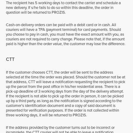
The recipient has 5 working days to contact the carrier and schedule a
new delivery. If s/he fails to do so within this deadline, the order in
question will be returned to PROZIS.
Cash-on-delivery orders can be paid with a debit card or in cash. All
couriers will have a TPA (payment terminal) for card payments. Should
you choose to pay in cash, you must have the exact amount with you, as
couriers are not required to carry change. Please note that, if the amount
paid is higher than the order value, the customer may lose the difference.
CTT
If the customer chooses CTT, the order will be sent to the address
selected at the time the order was placed. Should the customer not be at
that address, CTT will leave a notification requesting the recipient to pick
up the parcel from the post office in his/her residential area. There is a
pick-up deadline of 3 working days from the day of the delivery attempt.
If the recipient is not able to pick up the order in person, it can be picked
up by a third party, as long as the notification is signed according to the
customer's identification document and a copy of said document is
presented for verification purposes. If the order is not collected within
three working days, it will be returned to PROZIS.
If the address provided by the customer turns out to be incorrect or
incomplete, the CTT courier will not be able to leave a notification,