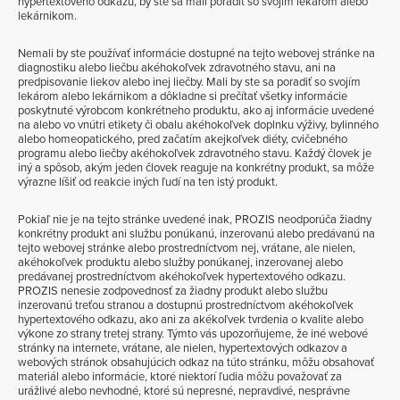
hypertextového odkazu, by ste sa mali poradiť so svojím lekárom alebo
lekárnikom.
Nemali by ste používať informácie dostupné na tejto webovej stránke na
diagnostiku alebo liečbu akéhokoľvek zdravotného stavu, ani na
predpisovanie liekov alebo inej liečby. Mali by ste sa poradiť so svojím
lekárom alebo lekárnikom a dôkladne si prečítať všetky informácie
poskytnuté výrobcom konkrétneho produktu, ako aj informácie uvedené
na alebo vo vnútri etikety či obalu akéhokoľvek doplnku výživy, bylinného
alebo homeopatického, pred začatím akejkoľvek diéty, cvičebného
programu alebo liečby akéhokoľvek zdravotného stavu. Každý človek je
iný a spôsob, akým jeden človek reaguje na konkrétny produkt, sa môže
výrazne líšiť od reakcie iných ľudí na ten istý produkt.
Pokiaľ nie je na tejto stránke uvedené inak, PROZIS neodporúča žiadny
konkrétny produkt ani službu ponúkanú, inzerovanú alebo predávanú na
tejto webovej stránke alebo prostredníctvom nej, vrátane, ale nielen,
akéhokoľvek produktu alebo služby ponúkanej, inzerovanej alebo
predávanej prostredníctvom akéhokoľvek hypertextového odkazu.
PROZIS nenesie zodpovednosť za žiadny produkt alebo službu
inzerovanú treťou stranou a dostupnú prostredníctvom akéhokoľvek
hypertextového odkazu, ako ani za akékoľvek tvrdenia o kvalite alebo
výkone zo strany tretej strany. Týmto vás upozorňujeme, že iné webové
stránky na internete, vrátane, ale nielen, hypertextových odkazov a
webových stránok obsahujúcich odkaz na túto stránku, môžu obsahovať
materiál alebo informácie, ktoré niektorí ľudia môžu považovať za
urážlivé alebo nevhodné, ktoré sú nepresné, nepravdivé, nesprávne