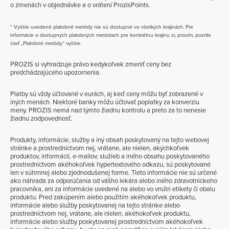
o zmenách v objednávke a o vrátení ProzisPoints.
* Vyššie uvedené platobné metódy nie sú dostupné vo všetkých krajinách. Pre
informácie o dostupných platobných metódach pre konkrétnu krajinu si, prosím, pozrite
časť „Platobné metódy“ vyššie.
PROZIS si vyhradzuje právo kedykoľvek zmeniť ceny bez
predchádzajúceho upozornenia.
Platby sú vždy účtované v eurách, aj keď ceny môžu byť zobrazené v
iných menách. Niektoré banky môžu účtovať poplatky za konverziu
meny. PROZIS nemá nad týmto žiadnu kontrolu a preto za to nenesie
žiadnu zodpovednosť.
Produkty, informácie, služby a iný obsah poskytovaný na tejto webovej
stránke a prostredníctvom nej, vrátane, ale nielen, akýchkoľvek
produktov, informácií, e-mailov, služieb a iného obsahu poskytovaného
prostredníctvom akéhokoľvek hypertextového odkazu, sú poskytované
len v súhrnnej alebo zjednodušenej forme. Tieto informácie nie sú určené
ako náhrada za odporúčania od vášho lekára alebo iného zdravotníckeho
pracovníka, ani za informácie uvedené na alebo vo vnútri etikety či obalu
produktu. Pred zakúpením alebo použitím akéhokoľvek produktu,
informácie alebo služby poskytovanej na tejto stránke alebo
prostredníctvom nej, vrátane, ale nielen, akéhokoľvek produktu,
informácie alebo služby poskytovanej prostredníctvom akéhokoľvek