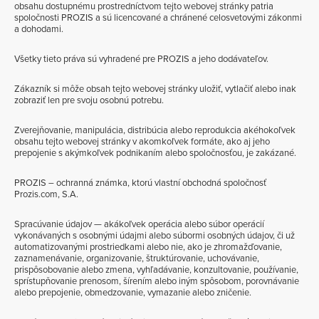
obsahu dostupnému prostredníctvom tejto webovej stránky patria
spoločnosti PROZIS a sú licencované a chránené celosvetovými zákonmi
a dohodami.
Všetky tieto práva sú vyhradené pre PROZIS a jeho dodávateľov.
Zákazník si môže obsah tejto webovej stránky uložiť, vytlačiť alebo inak
zobraziť len pre svoju osobnú potrebu.
Zverejňovanie, manipulácia, distribúcia alebo reprodukcia akéhokoľvek
obsahu tejto webovej stránky v akomkoľvek formáte, ako aj jeho
prepojenie s akýmkoľvek podnikaním alebo spoločnosťou, je zakázané.
PROZIS – ochranná známka, ktorú vlastní obchodná spoločnosť
Prozis.com, S.A.
Spracúvanie údajov — akákoľvek operácia alebo súbor operácií
vykonávaných s osobnými údajmi alebo súbormi osobných údajov, či už
automatizovanými prostriedkami alebo nie, ako je zhromažďovanie,
zaznamenávanie, organizovanie, štruktúrovanie, uchovávanie,
prispôsobovanie alebo zmena, vyhľadávanie, konzultovanie, používanie,
sprístupňovanie prenosom, šírením alebo iným spôsobom, porovnávanie
alebo prepojenie, obmedzovanie, vymazanie alebo zničenie.