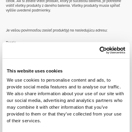
celok. Ak si želáte vrátiť produkt, ktorý je súčasťou balenia, je potrebné
vrátiť všetky produkty z daného balenia. Všetky produkty musia spĺňať
vyššie uvedené podmienky.
Je vašou povinnosťou zaslať produkt(y) na nasledujúcu adresu:
Prozis
Rua do Cais č. 198, Fontarcada
4830-345 Póvoa de Lanhoso
This website uses cookies
Portugalsko
We use cookies to personalise content and ads, to
provide social media features and to analyse our traffic.
V prípade neúplných alebo poškodených produktov, produktov bez
We also share information about your use of our site with
pôvodného balenia a/alebo etikety, alebo produktov s viditeľnými
our social media, advertising and analytics partners who
známkami používania, vrátenie nebude akceptované.
may combine it with other information that you’ve
provided to them or that they’ve collected from your use
Neakceptujeme ani vrátenie produktov, ktorým do exspirácie zostáva
menej ako mesiac, spodnej bielizne alebo plaviek, darčekov či produktov
of their services.
zakúpených za ProzisPoints.