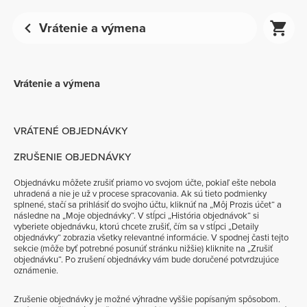
Vrátenie a výmena
Vrátenie a výmena
VRÁTENÉ OBJEDNÁVKY
ZRUŠENIE OBJEDNÁVKY
Objednávku môžete zrušiť priamo vo svojom účte, pokiaľ ešte nebola
uhradená a nie je už v procese spracovania. Ak sú tieto podmienky
splnené, stačí sa prihlásiť do svojho účtu, kliknúť na „Môj Prozis účet“ a
následne na „Moje objednávky“. V stĺpci „História objednávok“ si
vyberiete objednávku, ktorú chcete zrušiť, čím sa v stĺpci „Detaily
objednávky“ zobrazia všetky relevantné informácie. V spodnej časti tejto
sekcie (môže byť potrebné posunúť stránku nižšie) kliknite na „Zrušiť
objednávku“. Po zrušení objednávky vám bude doručené potvrdzujúce
oznámenie.
Zrušenie objednávky je možné výhradne vyššie popísaným spôsobom.