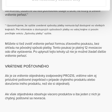
Ak ste zvolili platbu na dobierku alebo bankovým prevodom/platbou cez
bankomat, budeme od vás potrebovať údaje o účte, na ktorý si želáte
vrátenie peňazí.*
* Upozorňujeme, že vyššie uvedené spôsoby platby nemusia byť dostupné vo všetkých
krajinách. Pre informácie o dostupných spôsoboch platby vo vašej krajine si prosím
prečítajte sekciu „Spôsoby platby“ vyššie.
Môžete si tiež zvoliť vrátenie peňazí formou zľavového poukazu, bez
ohľadu na pôvodný spôsob platby. Tento poukaz je platný 12 mesiacov
odo dňa vystavenia. Po uplynutí tejto lehoty už nie je možné žiadať ďalšie
vrátenie peňazí.
VRÁTENIE POŠTOVNÉHO
Ak je za vrátenie objednávky zodpovedný PROZIS, vrátime vám aj
príslušné poštovné (napríklad v prípade chybného produktu alebo
doručenia iného produktu, než ste si objednali).
Ak však objednávka obsahuje viacero produktov a iba jeden z nich je
chybný, poštovné sa nevracia.