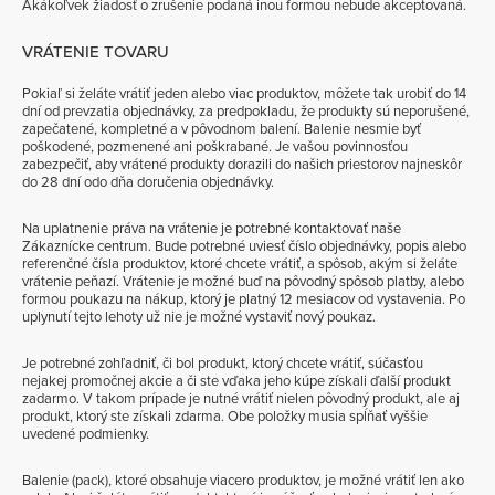
Akákoľvek žiadosť o zrušenie podaná inou formou nebude akceptovaná.
VRÁTENIE TOVARU
Pokiaľ si želáte vrátiť jeden alebo viac produktov, môžete tak urobiť do 14
dní od prevzatia objednávky, za predpokladu, že produkty sú neporušené,
zapečatené, kompletné a v pôvodnom balení. Balenie nesmie byť
poškodené, pozmenené ani poškrabané. Je vašou povinnosťou
zabezpečiť, aby vrátené produkty dorazili do našich priestorov najneskôr
do 28 dní odo dňa doručenia objednávky.
Na uplatnenie práva na vrátenie je potrebné kontaktovať naše
Zákaznícke centrum. Bude potrebné uviesť číslo objednávky, popis alebo
referenčné čísla produktov, ktoré chcete vrátiť, a spôsob, akým si želáte
vrátenie peňazí. Vrátenie je možné buď na pôvodný spôsob platby, alebo
formou poukazu na nákup, ktorý je platný 12 mesiacov od vystavenia. Po
uplynutí tejto lehoty už nie je možné vystaviť nový poukaz.
Je potrebné zohľadniť, či bol produkt, ktorý chcete vrátiť, súčasťou
nejakej promočnej akcie a či ste vďaka jeho kúpe získali ďalší produkt
zadarmo. V takom prípade je nutné vrátiť nielen pôvodný produkt, ale aj
produkt, ktorý ste získali zdarma. Obe položky musia spĺňať vyššie
uvedené podmienky.
Balenie (pack), ktoré obsahuje viacero produktov, je možné vrátiť len ako