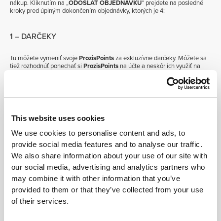
nákup. Kliknutím na „
ODOSLAŤ OBJEDNÁVKU
“ prejdete na posledné
kroky pred úplným dokončením objednávky, ktorých je 4:
1 – DARČEKY
Tu môžete vymeniť svoje
ProzisPoints
za exkluzívne darčeky. Môžete sa
tiež rozhodnúť ponechať si
ProzisPoints
na účte a neskôr ich využiť na
hodnotnejšie darčeky. Kliknutím na „
ĎALŠÍ KROK
“ prejdete na druhý
krok, „
DORUČENIE
“.
2 – DORUČENIE
This website uses cookies
V tomto kroku si zvolíte adresu, na ktorú má byť vaša objednávka
We use cookies to personalise content and ads, to
doručená, a preferovaného dopravcu. Pod každým z dostupných
provide social media features and to analyse our traffic.
spôsobov doručenia je uvedený predpokladaný dátum doručenia.
Kliknutím na „
ĎALŠÍ KROK
“ prejdete na tretí krok, „
PLATBA
“.
We also share information about your use of our site with
our social media, advertising and analytics partners who
3 – PLATBA
may combine it with other information that you’ve
provided to them or that they’ve collected from your use
of their services.
V tomto kroku si môžete prezrieť všetky dostupné spôsoby platby v
Prozis a vybrať si ten, ktorý vám najviac vyhovuje. Tu tiež môžete zadať
fakturačnú adresu. Kliknutím na „
ĎALŠÍ KROK
“ sa dostanete k štvrtému