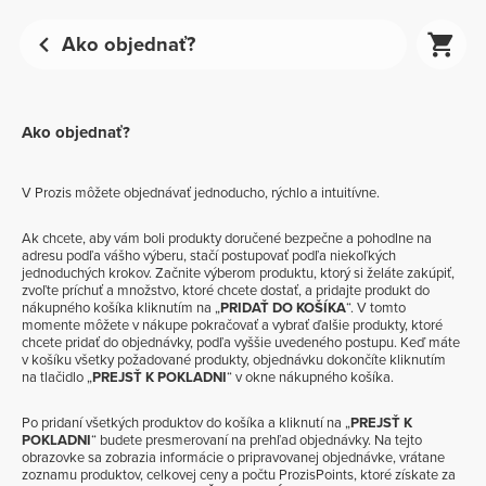
Ako objednať?
Ako objednať?
V Prozis môžete objednávať jednoducho, rýchlo a intuitívne.
Ak chcete, aby vám boli produkty doručené bezpečne a pohodlne na
adresu podľa vášho výberu, stačí postupovať podľa niekoľkých
jednoduchých krokov. Začnite výberom produktu, ktorý si želáte zakúpiť,
zvoľte príchuť a množstvo, ktoré chcete dostať, a pridajte produkt do
nákupného košíka kliknutím na „
PRIDAŤ DO KOŠÍKA
“. V tomto
momente môžete v nákupe pokračovať a vybrať ďalšie produkty, ktoré
chcete pridať do objednávky, podľa vyššie uvedeného postupu. Keď máte
v košíku všetky požadované produkty, objednávku dokončíte kliknutím
na tlačidlo „
PREJSŤ K POKLADNI
“ v okne nákupného košíka.
Po pridaní všetkých produktov do košíka a kliknutí na „
PREJSŤ K
POKLADNI
“ budete presmerovaní na prehľad objednávky. Na tejto
obrazovke sa zobrazia informácie o pripravovanej objednávke, vrátane
zoznamu produktov, celkovej ceny a počtu ProzisPoints, ktoré získate za