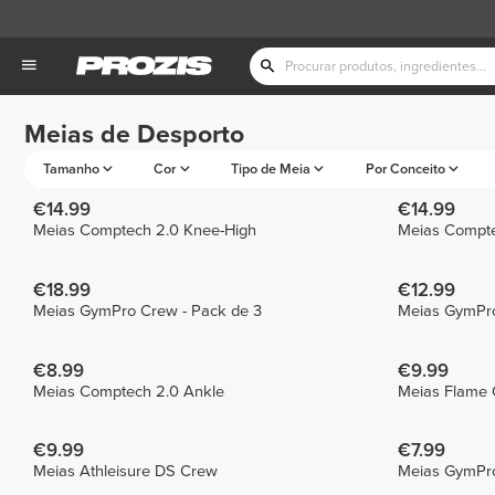
Meias de Desporto
Tamanho
Cor
Tipo de Meia
Por Conceito
€14.99
€14.99
Meias Comptech 2.0 Knee-High
Meias Compte
€18.99
€12.99
Meias GymPro Crew - Pack de 3
Meias GymPro
€8.99
€9.99
Meias Comptech 2.0 Ankle
Meias Flame
€9.99
€7.99
Meias Athleisure DS Crew
Meias GymPr