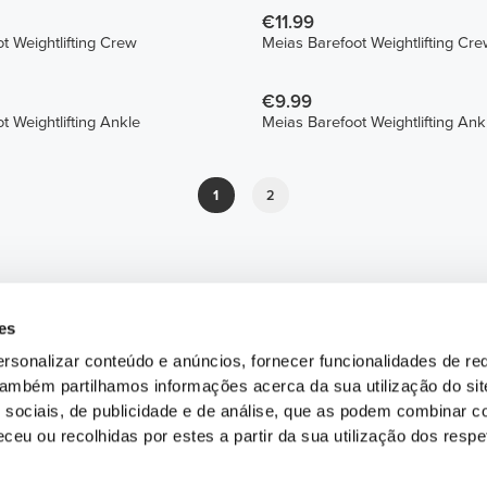
€11.99
t Weightlifting Crew
Meias Barefoot Weightlifting Cr
€9.99
t Weightlifting Ankle
Meias Barefoot Weightlifting Ank
1
2
es
rsonalizar conteúdo e anúncios, fornecer funcionalidades de re
 Também partilhamos informações acerca da sua utilização do si
 sociais, de publicidade e de análise, que as podem combinar c
ceu ou recolhidas por estes a partir da sua utilização dos respe