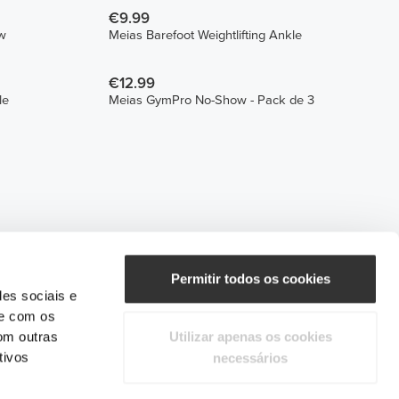
€9.99
ew
Meias Barefoot Weightlifting Ankle
€12.99
le
Meias GymPro No-Show - Pack de 3
Permitir todos os cookies
des sociais e
te com os
om outras
Utilizar apenas os cookies
tivos
necessários