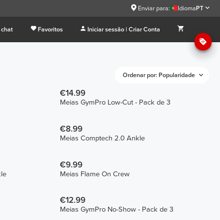
Enviar para:
Idioma
PT
 chat
Favoritos
Iniciar sessão | Criar Conta
Ordenar por: Popularidade
€14.99
Meias GymPro Low-Cut - Pack de 3
€8.99
Meias Comptech 2.0 Ankle
€9.99
le
Meias Flame On Crew
€12.99
Meias GymPro No-Show - Pack de 3