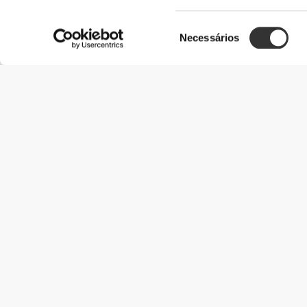
Seleção
Necessários
de
consentimento
Informação Útil
Junta-te à nossa equipa
Torna-te Parceiro
Termos & condições
Apoio ao Cliente
Opções de envio