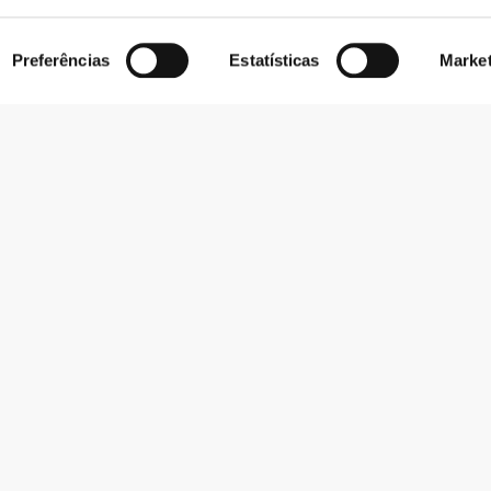
Preferências
Estatísticas
Marke
Subscrever Newsletter
Recebe notícias e promoções no teu e-mail.
Subscrever