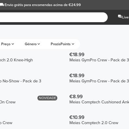
Envio grátis
para encomendas acima de €24.99
Live
Preço
Género
ProzisPoints
€18.99
ch 2.0 Knee-High
Meias GymPro Crew - Pack de 3
€18.99
 No-Show - Pack de 3
Meias GymPro Crew - Pack de 3
€8.99
NOVIDADE
 On Crew
Meias Comptech Cushioned Ank
€10.99
o Crew
Meias Comptech 2.0 Crew