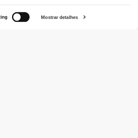
ting
Mostrar detalhes
#ExceedYourself
Métodos de Pagamento