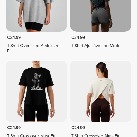
€24.99
€34.99
T-Shirt Oversized Athleisure
T-Shirt Ajustável IronMode
P
€24.99
€24.99
T-Shirt Crossover MuseFit
T-Shirt Crossover MuseFit