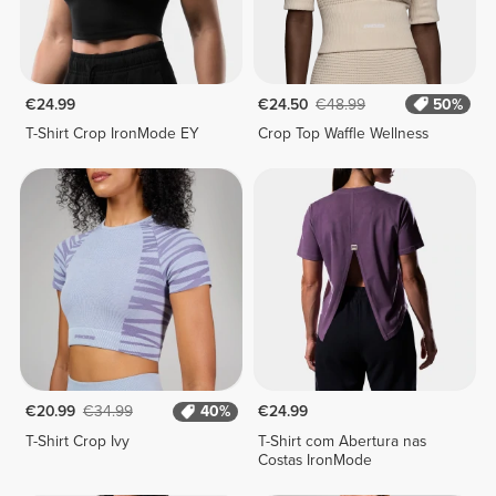
€24.99
€24.50
€48.99
50%
T-Shirt Crop IronMode EY
Crop Top Waffle Wellness
€20.99
€34.99
40%
€24.99
T-Shirt Crop Ivy
T-Shirt com Abertura nas
Costas IronMode