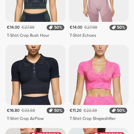
€14.00
€27.99
50%
€14.00
€27.99
50%
T-Shirt Crop Rush Hour
T-Shirt Echoes
€16.80
€33.59
50%
€11.20
€22.39
50%
T-Shirt Crop AirFlow
T-Shirt Crop Shapeshifter