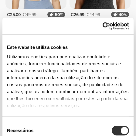
€25.00
€49.99
50%
€26.99
€44.99
40%
T-Shirt Crop Bamboo Bliss
T-Shirt Crop Alpine NRG
Este website utiliza cookies
Utilizamos cookies para personalizar conteúdo e
anúncios, fornecer funcionalidades de redes sociais e
analisar o nosso tráfego. Também partilhamos
informações acerca da sua utilização do site com os
nossos parceiros de redes sociais, de publicidade e de
análise, que as podem combinar com outras informações
que lhes forneceu ou recolhidas por estes a partir da sua
€19.99
€17.50
€34.99
50%
utilização dos respetivos serviços.
T-Shirt Athleisure W
T-Shirt Crop Nebula
Seleção
Necessários
de