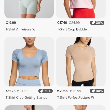
€19.99
€17.49
€24.99
30%
T-Shirt Athleisure W
T-Shirt Crop Bubble
€15.75
€31.49
50%
€29.99
€49.99
40%
T-Shirt Crop Getting Started
T-Shirt PerfectPosture W