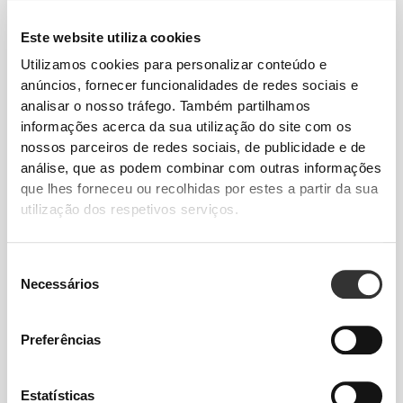
Este website utiliza cookies
Utilizamos cookies para personalizar conteúdo e
anúncios, fornecer funcionalidades de redes sociais e
analisar o nosso tráfego. Também partilhamos
informações acerca da sua utilização do site com os
nossos parceiros de redes sociais, de publicidade e de
€64.99
€49.99
análise, que as podem combinar com outras informações
Hoodie Curto IronMode
Hoodie Curto Athleisure P
que lhes forneceu ou recolhidas por estes a partir da sua
utilização dos respetivos serviços.
Seleção
Necessários
de
consentimento
Preferências
Estatísticas
€34.99
€49.99
30%
€64.99