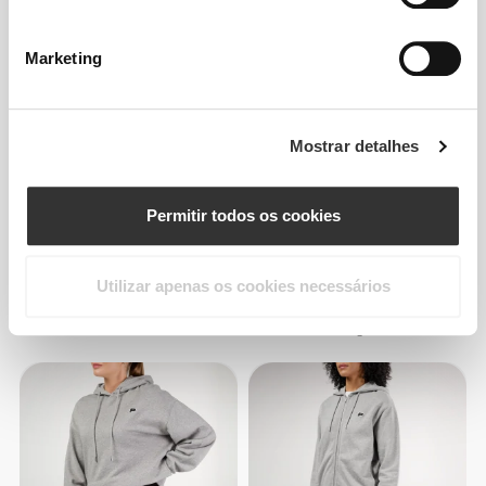
Hoodie Athleisure P
Hoodie Curto IronMode
Marketing
Mostrar detalhes
Permitir todos os cookies
Utilizar apenas os cookies necessários
€34.99
€49.99
30%
€21.00
€41.99
50%
Hoodie Athleisure P
Sweater Floating Points