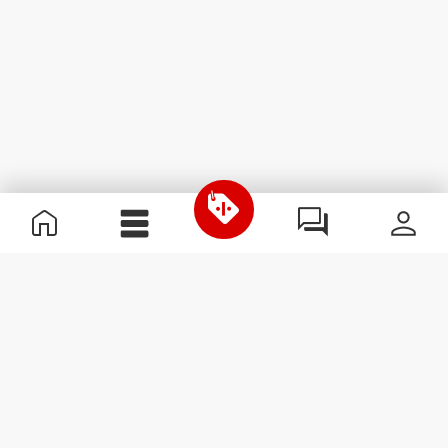
Informação Útil
Junta-te à nossa equipa
Torna-te Parceiro
Termos & condições
Apoio ao Cliente
Subscrever Newsletter