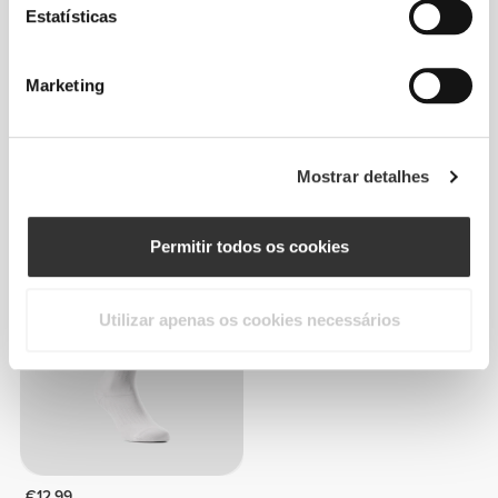
Estatísticas
Marketing
€10.99
€10.99
Mostrar detalhes
Meias Comptech Cushioned
Meias Comptech 2.0 Crew
Crew
Permitir todos os cookies
Utilizar apenas os cookies necessários
€12.99