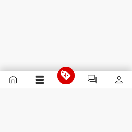
Informação Útil
Junta-te à nossa equipa
Torna-te Parceiro
Termos & condições
Apoio ao Cliente