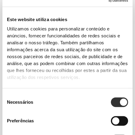
€8.99
€14.99
Meias Comptech 2.0 Ankle
Meias Comptech Cushioned
Knee-High
Este website utiliza cookies
Utilizamos cookies para personalizar conteúdo e
ESGOTADO
anúncios, fornecer funcionalidades de redes sociais e
analisar o nosso tráfego. Também partilhamos
informações acerca da sua utilização do site com os
nossos parceiros de redes sociais, de publicidade e de
análise, que as podem combinar com outras informações
que lhes forneceu ou recolhidas por estes a partir da sua
utilização dos respetivos serviços.
€8.99
€12.99
Seleção
Meias Comptech Cushioned
Meias Comptech 2.0 Over
Necessários
de
Ankle
The Calf
consentimento
Preferências