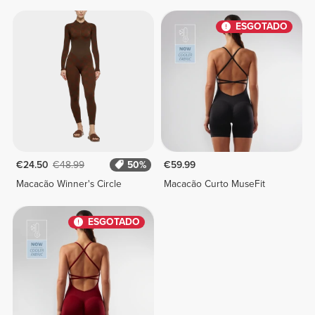
ESGOTADO
€24.50
€48.99
50%
€59.99
Macacão Winner's Circle
Macacão Curto MuseFit
ESGOTADO