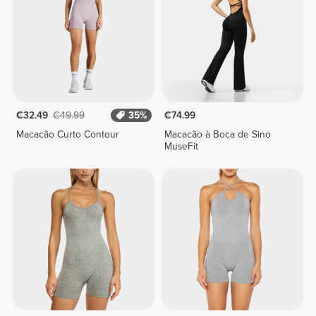
€32.49
€49.99
35%
€74.99
Macacão Curto Contour
Macacão à Boca de Sino
MuseFit