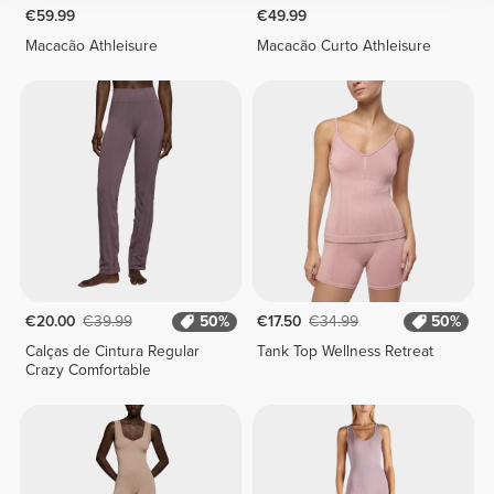
€59.99
€49.99
Macacão Athleisure
Macacão Curto Athleisure
€20.00
€39.99
50%
€17.50
€34.99
50%
Calças de Cintura Regular
Tank Top Wellness Retreat
Crazy Comfortable