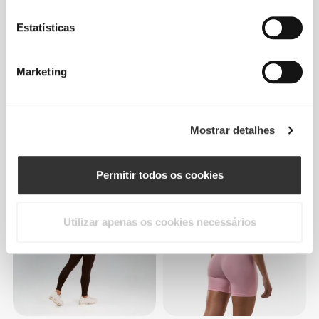
Estatísticas
Marketing
Mostrar detalhes
€24.99
€59.99
Soutien SoulSkin
Macacão Athleisure
Permitir todos os cookies
Utilizar apenas os cookies necessários