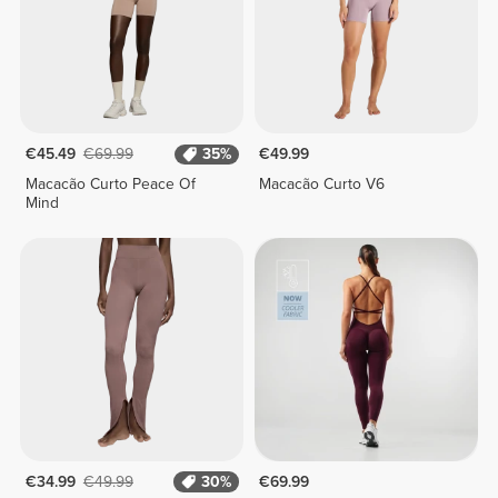
€45.49
€69.99
35%
€49.99
Macacão Curto Peace Of
Macacão Curto V6
Mind
€34.99
€49.99
30%
€69.99