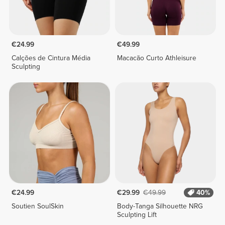
€24.99
€49.99
Calções de Cintura Média
Macacão Curto Athleisure
Sculpting
€24.99
€29.99
€49.99
40%
Soutien SoulSkin
Body-Tanga Silhouette NRG
Sculpting Lift