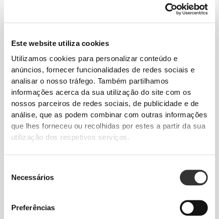
€29.99
€49.99
40%
€20.00
€39.99
50%
Body-Tanga Silhouette NRG
Body Meditation
Este website utiliza cookies
Sculpting Lift
Utilizamos cookies para personalizar conteúdo e
anúncios, fornecer funcionalidades de redes sociais e
analisar o nosso tráfego. Também partilhamos
informações acerca da sua utilização do site com os
nossos parceiros de redes sociais, de publicidade e de
análise, que as podem combinar com outras informações
que lhes forneceu ou recolhidas por estes a partir da sua
utilização dos respetivos serviços.
Seleção
€59.99
€24.99
Necessários
de
Macacão Curto MuseFit
Soutien SoulSkin
consentimento
Preferências