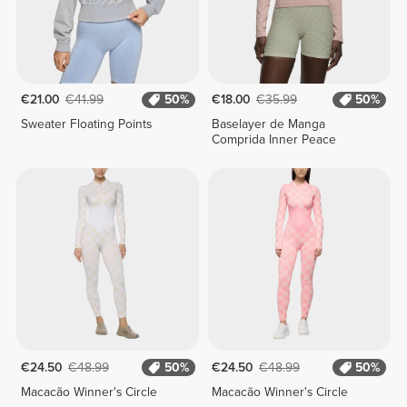
€21.00
€41.99
50%
€18.00
€35.99
50%
Sweater Floating Points
Baselayer de Manga
Comprida Inner Peace
€24.50
€48.99
50%
€24.50
€48.99
50%
Macacão Winner's Circle
Macacão Winner's Circle