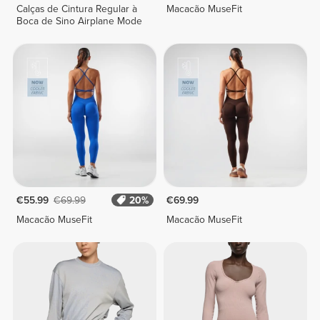
Calças de Cintura Regular à
Macacão MuseFit
Boca de Sino Airplane Mode
€55.99
€69.99
20%
€69.99
Macacão MuseFit
Macacão MuseFit