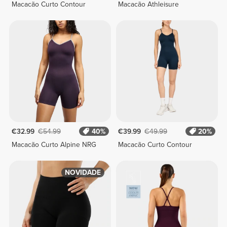
Macacão Curto Contour
Macacão Athleisure
€32.99
€54.99
40%
€39.99
€49.99
20%
Macacão Curto Alpine NRG
Macacão Curto Contour
NOVIDADE