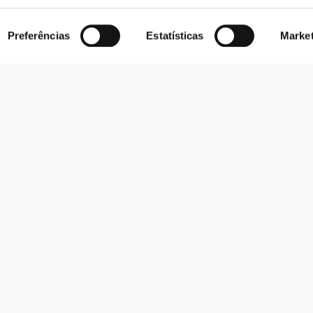
Preferências
Estatísticas
Marke
Subscrever Newsletter
Recebe notícias e promoções no teu e-mail.
Subscrever