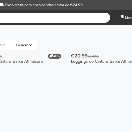
Envio grátis
para encomendas acima de €24.99
Live
o
Género
€20.99
40%
99
€34.99
intura Baixa Athleisure
Leggings de Cintura Baixa Athle