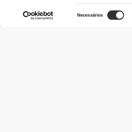
Seleção
Necessários
de
consentimento
Informação Útil
Junta-te à nossa equipa
Torna-te Parceiro
Termos & condições
Apoio ao Cliente
Opções de envio