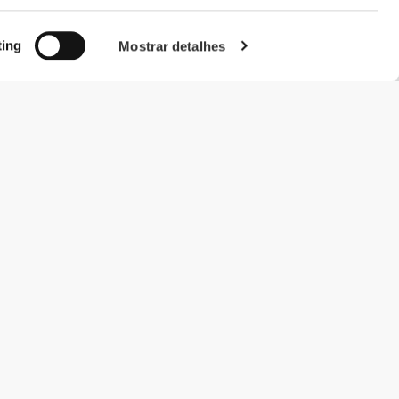
ting
Mostrar detalhes
#ExceedYourself
Métodos de Pagamento