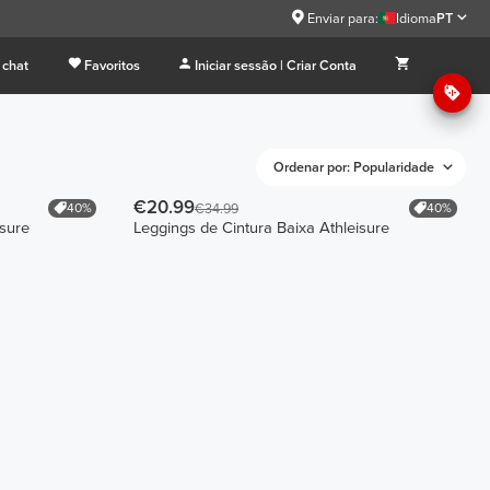
Enviar para:
Idioma
PT
 chat
Favoritos
Iniciar sessão | Criar Conta
Ordenar por: Popularidade
€20.99
40%
40%
€34.99
isure
Leggings de Cintura Baixa Athleisure