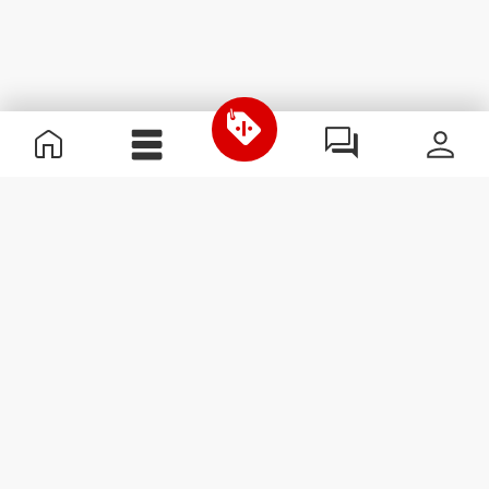
Informação Útil
Junta-te à nossa equipa
Torna-te Parceiro
Termos & condições
Apoio ao Cliente
Subscrever Newsletter
Recebe notícias e
promoções no teu e-mail.
Subscrever