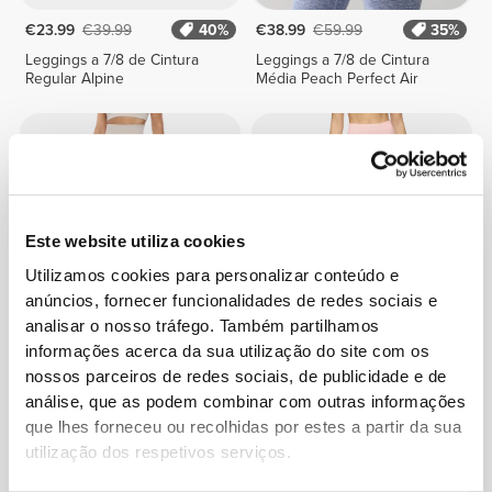
€23.99
€39.99
40%
€38.99
€59.99
35%
Leggings a 7/8 de Cintura
Leggings a 7/8 de Cintura
Regular Alpine
Média Peach Perfect Air
Este website utiliza cookies
Utilizamos cookies para personalizar conteúdo e
anúncios, fornecer funcionalidades de redes sociais e
analisar o nosso tráfego. Também partilhamos
informações acerca da sua utilização do site com os
€20.99
€34.99
40%
€17.50
€34.99
50%
nossos parceiros de redes sociais, de publicidade e de
Leggings a 7/8 de Cintura
Leggings a 7/8 de Cintura
análise, que as podem combinar com outras informações
Alta Alpine
Média AirFlow
que lhes forneceu ou recolhidas por estes a partir da sua
utilização dos respetivos serviços.