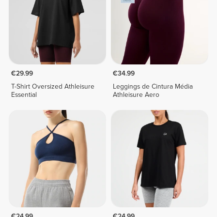
€29.99
€34.99
T-Shirt Oversized Athleisure
Leggings de Cintura Média
Essential
Athleisure Aero
€24.99
€24.99