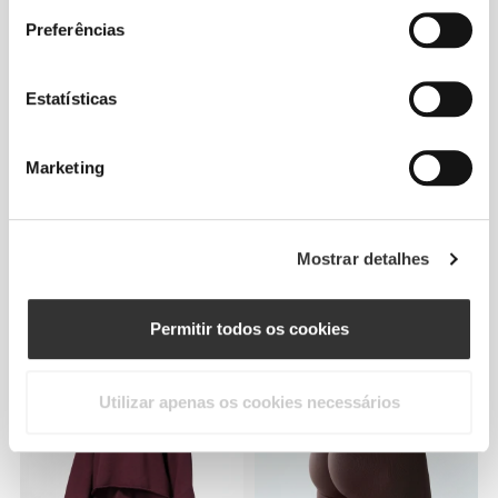
Preferências
Estatísticas
Marketing
Mostrar detalhes
€29.99
€19.99
Soutien de Desporto
Tank Top Crossover
Athleisure Aero
Athleisure
Permitir todos os cookies
Utilizar apenas os cookies necessários