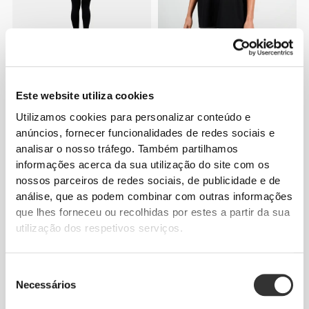
€59.99
€24.99
Macacão Athleisure
T-Shirt Oversized Athleisure
Este website utiliza cookies
P
Utilizamos cookies para personalizar conteúdo e
anúncios, fornecer funcionalidades de redes sociais e
NOVIDADE
analisar o nosso tráfego. Também partilhamos
informações acerca da sua utilização do site com os
nossos parceiros de redes sociais, de publicidade e de
análise, que as podem combinar com outras informações
que lhes forneceu ou recolhidas por estes a partir da sua
utilização dos respetivos serviços.
€29.99
€29.99
Seleção
Necessários
de
Soutien de Desporto
Soutien de Desporto
Athleisure Aero
Athleisure Core
consentimento