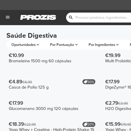
Saúde Digestiva
Oportunidades
Por Pontuação
Por Ingredientes
€10.99
€19.99
Bromelaína 1500 mg 60 cápsulas
Multi Probióti
€4.89
€17.99
30%
€6.99
Casca de Psílio 125 g
DigeZyme® 16
€17.99
€2.79
€3.99
Glucomanano 3000 mg 120 cápsulas
H2O Digestive
€18.39
€15.99
20%
€22.99
€19.9
Yogo Whey + Creatine - High-Protein Shake 15
Yogo Whey - H