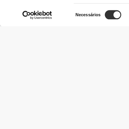
Seleção
Necessários
de
consentimento
Informação Útil
Junta-te à nossa equipa
Torna-te Parceiro
Termos & condições
Apoio ao Cliente
Opções de envio