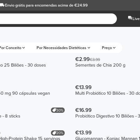
Envio grátis
para encomendas acima de €24.99
Live
Por Conceito
Por Necessidades Dietéticas
Preço
€2.99
€3.99
co 25 Biliões - 30 doses
Sementes de Chia 200 g
€13.99
0 mg 90 cápsulas vegan
Multi Probiótico 10 Biliões - 30 d
€16.99
30%
 - 8 sticks
Probiótico Digestivo 10 Biliões -
€13.99
20%
9
igh-Protein Shake 15 servings
Glucomannan - Konjac Mannan 