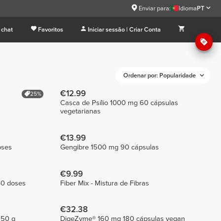
Enviar para:
Idioma
PT
 chat
Favoritos
Iniciar sessão | Criar Conta
Ordenar por: Popularidade
€12.99
25%
Casca de Psílio 1000 mg 60 cápsulas
vegetarianas
€13.99
oses
Gengibre 1500 mg 90 cápsulas
€9.99
 30 doses
Fiber Mix - Mistura de Fibras
€32.38
150 g
DigeZyme® 160 mg 180 cápsulas vegan