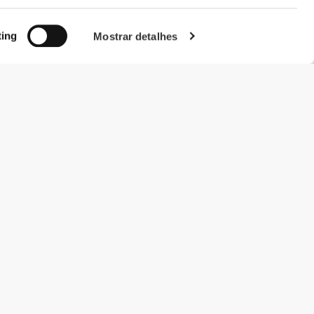
ting
Mostrar detalhes
#ExceedYourself
Métodos de Pagamento