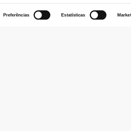
Preferências
Estatísticas
Marke
Subscrever Newsletter
Recebe notícias e promoções no teu e-mail.
Subscrever