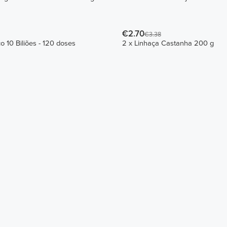
€2.70
€3.38
co 10 Biliões - 120 doses
2 x Linhaça Castanha 200 g