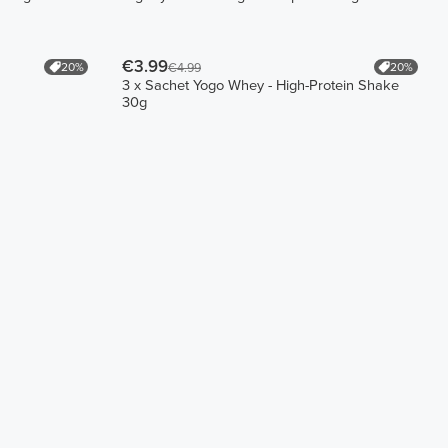
€3.99
20%
20%
€4.99
3 x Sachet Yogo Whey - High-Protein Shake
30g