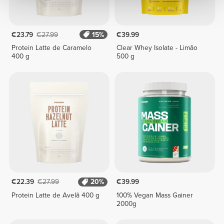
€23.79
€27.99
15%
€39.99
Protein Latte de Caramelo
Clear Whey Isolate - Limão
400 g
500 g
€22.39
€27.99
20%
€39.99
Protein Latte de Avelã 400 g
100% Vegan Mass Gainer
2000g