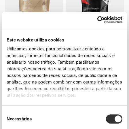
€50.99
€18.99
Natural Real Whey Protein
100% Whey Prime 400 g
907g
Este website utiliza cookies
Utilizamos cookies para personalizar conteúdo e
anúncios, fornecer funcionalidades de redes sociais e
analisar o nosso tráfego. Também partilhamos
informações acerca da sua utilização do site com os
nossos parceiros de redes sociais, de publicidade e de
análise, que as podem combinar com outras informações
que lhes forneceu ou recolhidas por estes a partir da sua
utilização dos respetivos serviços.
€19.99
€39.99
Seleção
100% Proteína de Ervilha 900
Clear Whey Isolate - Maçã
Necessários
de
g
Verde 500 g
consentimento