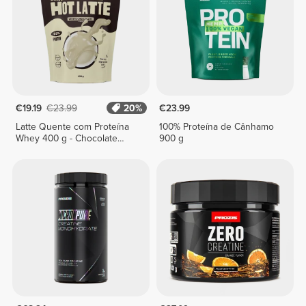
€19.19
€23.99
20%
€23.99
Latte Quente com Proteína
100% Proteína de Cânhamo
Whey 400 g - Chocolate
900 g
Branco