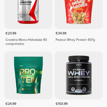
€23.99
€34.99
Creatina Mono-Hidratada 90
Peanut Whey Protein 907g
comprimidos
€24.99
€103.99