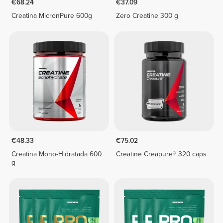
€68.24
€37.09
Creatina MicronPure 600g
Zero Creatine 300 g
€48.33
€75.02
Creatina Mono-Hidratada 600
Creatine Creapure® 320 caps
g