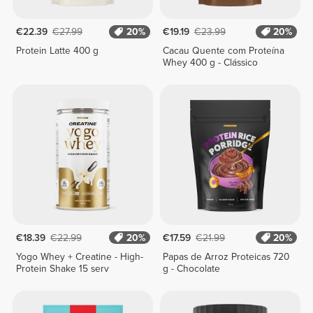
€22.39
€27.99
20%
€19.19
€23.99
20%
Protein Latte 400 g
Cacau Quente com Proteína
Whey 400 g - Clássico
€18.39
€22.99
20%
€17.59
€21.99
20%
Yogo Whey + Creatine - High-
Papas de Arroz Proteicas 720
Protein Shake 15 serv
g - Chocolate