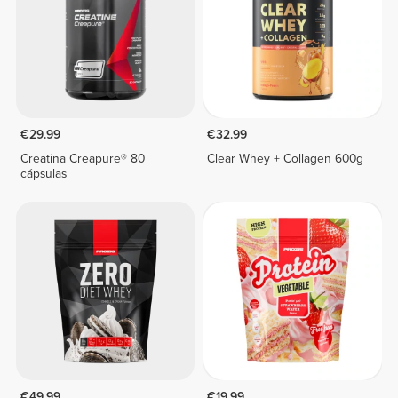
€29.99
€32.99
Creatina Creapure® 80
Clear Whey + Collagen 600g
cápsulas
€49.99
€19.99