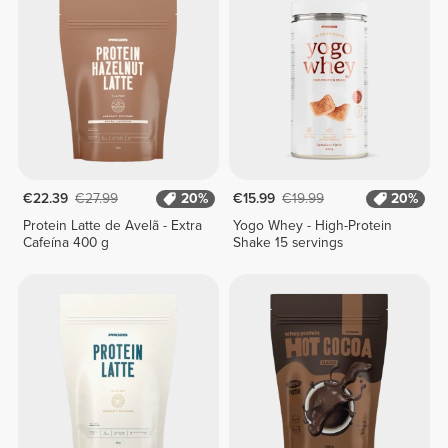
€22.39
€27.99
20%
€15.99
€19.99
20%
Protein Latte de Avelã - Extra
Yogo Whey - High-Protein
Cafeína 400 g
Shake 15 servings