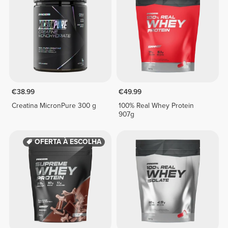
€38.99
€49.99
Creatina MicronPure 300 g
100% Real Whey Protein
907g
OFERTA À ESCOLHA