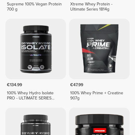
Supreme 100% Vegan Protein
Xtreme Whey Protein -
700 g
Ultimate Series 1814g
€134.99
€47.99
100% Whey Hydro Isolate
100% Whey Prime + Creatine
PRO - ULTIMATE SERIES
907g
1814g