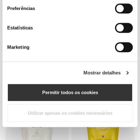
Preferências
Estatísticas
Marketing
€23.79
€27.99
15%
€39.99
Mostrar detalhes
Protein Cappuccino 400 g
Clear Whey Isolate - Ananás
500 g
Permitir todos os cookies
Utilizar apenas os cookies necessários