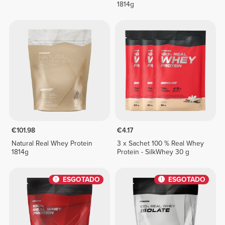
1814g
€101.98
€4.17
Natural Real Whey Protein
3 x Sachet 100 % Real Whey
1814g
Protein - SilkWhey 30 g
ESGOTADO
ESGOTADO