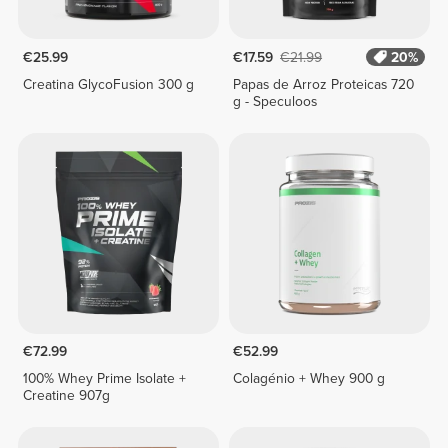
€25.99
€17.59
€21.99
20%
Creatina GlycoFusion 300 g
Papas de Arroz Proteicas 720
g - Speculoos
€72.99
€52.99
100% Whey Prime Isolate +
Colagénio + Whey 900 g
Creatine 907g