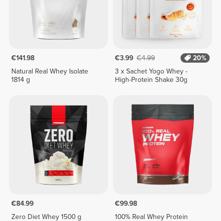
€141.98
€3.99
€4.99
20%
Natural Real Whey Isolate
3 x Sachet Yogo Whey -
1814 g
High-Protein Shake 30g
€84.99
€99.98
Zero Diet Whey 1500 g
100% Real Whey Protein