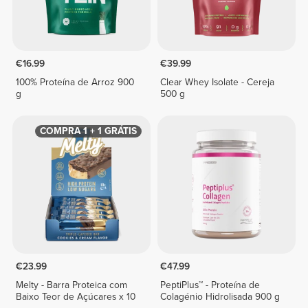
€16.99
€39.99
100% Proteína de Arroz 900
Clear Whey Isolate - Cereja
g
500 g
COMPRA 1 + 1 GRÁTIS
€23.99
€47.99
Melty - Barra Proteica com
PeptiPlus™ - Proteína de
Baixo Teor de Açúcares x 10
Colagénio Hidrolisada 900 g