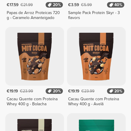
€17.59
€21.99
20%
€3.59
€5.99
40%
Papas de Arroz Proteicas 720
Sample Pack Protein Skyr - 3
g - Caramelo Amanteigado
flavors
€19.19
€23.99
20%
€19.19
€23.99
20%
Cacau Quente com Proteína
Cacau Quente com Proteína
Whey 400 g - Bolacha
Whey 400 g - Avelã