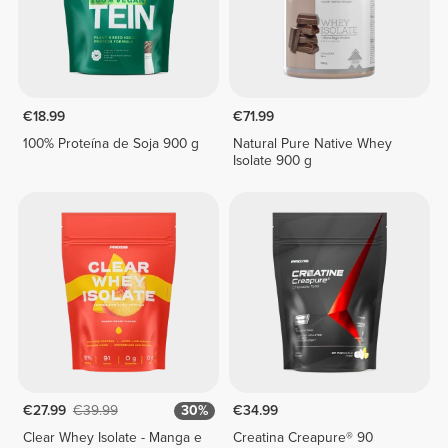
€18.99
€71.99
100% Proteína de Soja 900 g
Natural Pure Native Whey
Isolate 900 g
€27.99
€39.99
30%
€34.99
Clear Whey Isolate - Manga e
Creatina Creapure® 90