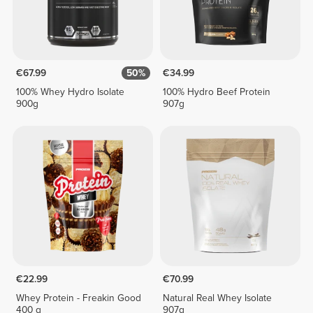
€67.99
50%
€34.99
100% Whey Hydro Isolate
100% Hydro Beef Protein
900g
907g
€22.99
€70.99
Whey Protein - Freakin Good
Natural Real Whey Isolate
400 g
907g