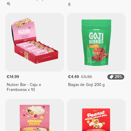
4)
g
€14.99
€4.49
€5.99
25%
Nutzer Bar - Caju e
Bagas de Goji 200 g
Framboesa x 10