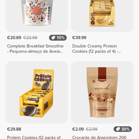
€20.69
€22.99
10%
€39.99
Complete Breakfast Smoothie
Double Creamy Protein
- Pequeno-almoço de Aveia e
Cookies (12 packs of 4) -
Frutos Vermelhos 400 g
White Chocolate & Hazelnut
Cream
€29.88
€2.09
€2.99
30%
Protein Cookies (12 packs of
Crocante de Amendoim 200