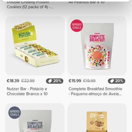
Double Creamy Protein
All Peanuts Bar x 10
Cookies (12 packs of 4) -
Lemon Pie Cream
€18.39
€22.99
20%
€15.99
€19.99
20%
Nutzer Bar - Pistácio e
Complete Breakfast Smoothie
Chocolate Branco x 10
- Pequeno-almoço de Aveia e
Fruta + Vegetais 400 g