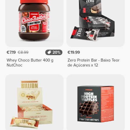
€7.19
€8.99
20%
€19.99
Whey Choco Butter 400 g
Zero Protein Bar - Baixo Teor
NutChoc
de Açúcares x 12