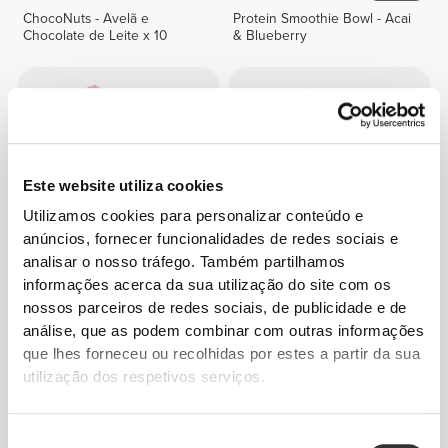
ChocoNuts - Avelã e
Protein Smoothie Bowl - Acai
Chocolate de Leite x 10
& Blueberry
Este website utiliza cookies
Utilizamos cookies para personalizar conteúdo e
anúncios, fornecer funcionalidades de redes sociais e
analisar o nosso tráfego. Também partilhamos
informações acerca da sua utilização do site com os
€14.99
€23.99
nossos parceiros de redes sociais, de publicidade e de
Nutzer Bar - Caju, Framboesa
Nutzer Bar - Pistácio x 10
e Chocolate Branco x 10
análise, que as podem combinar com outras informações
que lhes forneceu ou recolhidas por estes a partir da sua
utilização dos respetivos serviços.
Seleção