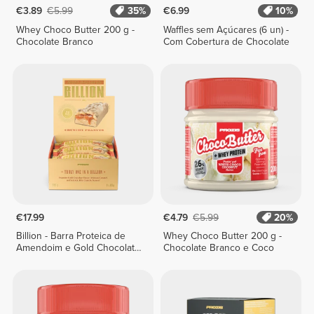
€3.89
€5.99
35%
€6.99
10%
Whey Choco Butter 200 g -
Waffles sem Açúcares (6 un) -
Chocolate Branco
Com Cobertura de Chocolate
€17.99
€4.79
€5.99
20%
Billion - Barra Proteica de
Whey Choco Butter 200 g -
Amendoim e Gold Chocolate
Chocolate Branco e Coco
x 9