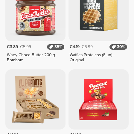
€3.89
€5.99
35%
€4.19
€5.99
30%
Whey Choco Butter 200 g -
Waffles Proteicos (6 un) -
Bombom
Original