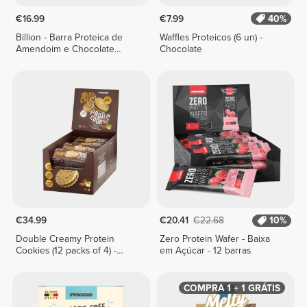
€16.99
€7.99
40%
Billion - Barra Proteica de
Waffles Proteicos (6 un) -
Amendoim e Chocolate
Chocolate
Branco x 9
€34.99
€20.41
€22.68
10%
Double Creamy Protein
Zero Protein Wafer - Baixa
Cookies (12 packs of 4) -
em Açúcar - 12 barras
Chocolate & Hazelnut Cream
COMPRA 1 + 1 GRÁTIS