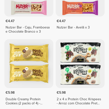
€4.47
€4.47
Nutzer Bar - Caju, Framboesa
Nutzer Bar - Avelã x 3
e Chocolate Branco x 3
€5.98
€5.98
Double Creamy Protein
2 x 4 x Protein Choc Krispees
Cookies (2 packs of 4) -
- Arroz com Chocolate Preto
Lemon Pie Cream
24 g