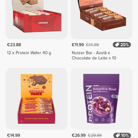
€23.88
€11.99
€14.99
20%
12 x Protein Wafer 40 g
Nutzer Bar - Avelã e
Chocolate de Leite x 10
€14.99
€26.99
€29.99
10%