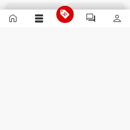
€3.98
€4.30
€5.38
20%
Billion Protein Peanut & Gold
2 x Zero Sugars Doughnut -
Chocolate Bar x 2
Coberto de Chocolate 50 g
COMPRA 3 + 1 GRÁTIS
COMPRA 2 + 1 GRÁTIS