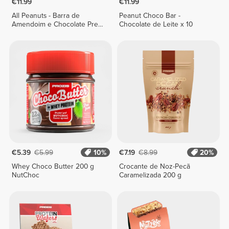
€11.99
€11.99
All Peanuts - Barra de
Peanut Choco Bar -
Amendoim e Chocolate Preto
Chocolate de Leite x 10
x 10
€5.39
€5.99
10%
€7.19
€8.99
20%
Whey Choco Butter 200 g
Crocante de Noz-Pecã
NutChoc
Caramelizada 200 g