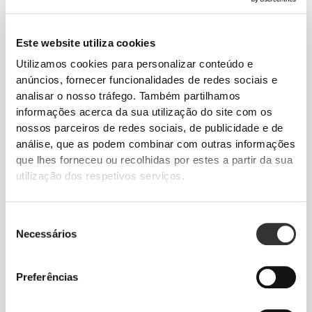
Este website utiliza cookies
Utilizamos cookies para personalizar conteúdo e
anúncios, fornecer funcionalidades de redes sociais e
analisar o nosso tráfego. Também partilhamos
informações acerca da sua utilização do site com os
€8.99
€14.99
nossos parceiros de redes sociais, de publicidade e de
Saw Palmetto Extract 60 caps
Óleo de Sementes de
análise, que as podem combinar com outras informações
Abóbora 1000 mg 60
cápsulas moles
que lhes forneceu ou recolhidas por estes a partir da sua
utilização dos respetivos serviços.
ESGOTADO
ESGOTADO
Seleção
Necessários
de
consentimento
Preferências