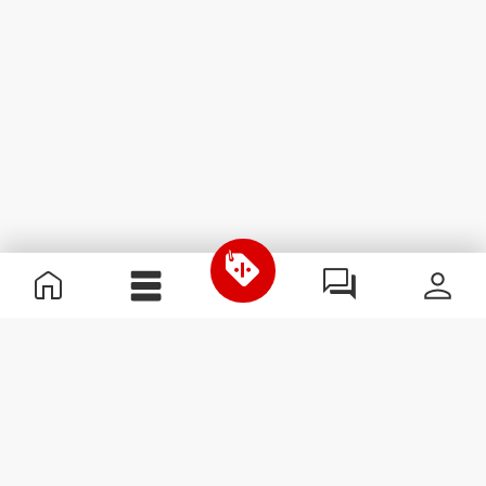
Informação Útil
Junta-te à nossa equipa
Torna-te Parceiro
Termos & condições
Apoio ao Cliente