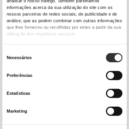
analisar o nosso tráfego. Também partilhamos
informações acerca da sua utilização do site com os
€14.99
€29.99
nossos parceiros de redes sociais, de publicidade e de
Óleo de Coco 1000 mg 90
2 Week Cut & Burn 90 Caps -
cápsulas moles
Night
análise, que as podem combinar com outras informações
que lhes forneceu ou recolhidas por estes a partir da sua
utilização dos respetivos serviços.
ESGOTADO
ESGOTADO
Seleção
Necessários
de
consentimento
Preferências
€8.99
€12.99
Estatísticas
Gengibre 1500 mg 60
Garcinia Cambogia 1500 mg
cápsulas
90 caps
Marketing
ESGOTADO