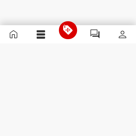
Informação Útil
Junta-te à nossa equipa
Torna-te Parceiro
Termos & condições
Apoio ao Cliente
Subscrever Newsletter
Recebe notícias e
promoções no teu e-mail.
Subscrever
#ExceedYourself