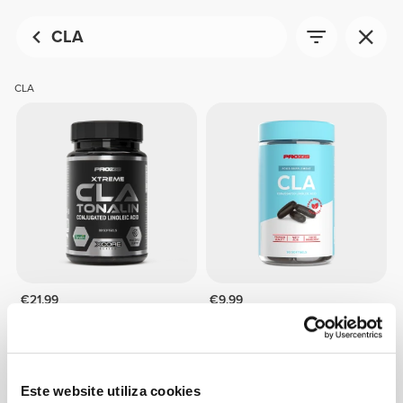
CLA
CLA
€21.99
€9.99
Xtreme CLA Tonalin 90
CLA 90 softgels
softgels
Este website utiliza cookies