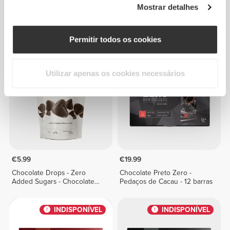
Mostrar detalhes
€17.99
€17.99
Chocolate de Leite Zero -
Chocolate de Leite Zero - 12
Crocante Proteico - 12 barras
barras
Permitir todos os cookies
INDISPONÍVEL
INDISPONÍVEL
Utilizar apenas os cookies necessários
€5.99
€19.99
Chocolate Drops - Zero
Chocolate Preto Zero -
Added Sugars - Chocolate
Pedaços de Cacau - 12 barras
Preto 150 g
INDISPONÍVEL
INDISPONÍVEL