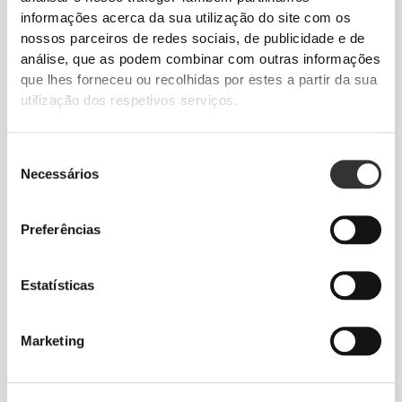
informações acerca da sua utilização do site com os
nossos parceiros de redes sociais, de publicidade e de
análise, que as podem combinar com outras informações
que lhes forneceu ou recolhidas por estes a partir da sua
utilização dos respetivos serviços.
€17.99
€19.99
Seleção
Necessários
Chocolate Branco Zero -
Chocolate Preto Zero -
de
Framboesa - 12 barras
Crocante Proteico - 12 barras
consentimento
Preferências
INDISPONÍVEL
INDISPONÍVEL
Estatísticas
Marketing