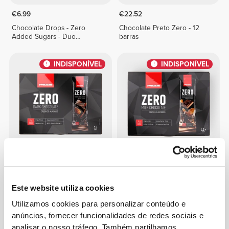
€6.99
€22.52
Chocolate Drops - Zero
Chocolate Preto Zero - 12
Added Sugars - Duo
barras
Chocolate 150 g
INDISPONÍVEL
INDISPONÍVEL
€19.99
€17.99
Chocolate Preto Zero -
Chocolate de Leite Zero -
Amêndoa - 12 barras
Amêndoa - 12 barras
Este website utiliza cookies
Utilizamos cookies para personalizar conteúdo e
INDISPONÍVEL
INDISPONÍVEL
anúncios, fornecer funcionalidades de redes sociais e
analisar o nosso tráfego. Também partilhamos