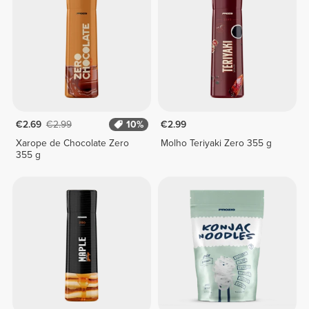
€2.69
€2.99
10%
€2.99
Xarope de Chocolate Zero
Molho Teriyaki Zero 355 g
355 g