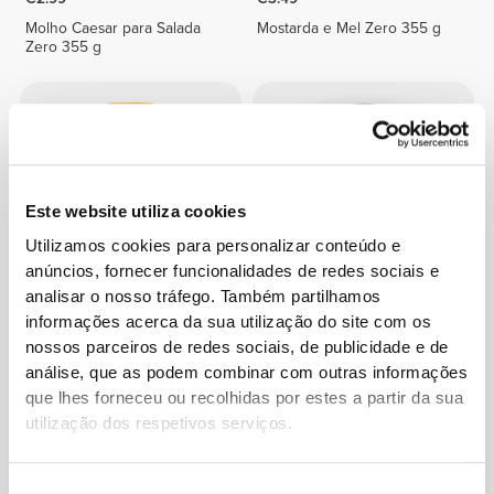
Molho Caesar para Salada
Mostarda e Mel Zero 355 g
Zero 355 g
Este website utiliza cookies
Utilizamos cookies para personalizar conteúdo e
anúncios, fornecer funcionalidades de redes sociais e
analisar o nosso tráfego. Também partilhamos
informações acerca da sua utilização do site com os
€3.49
€3.99
nossos parceiros de redes sociais, de publicidade e de
Molho de Caril Zero 355 g
100% Peito de Peru Premium
- marinado 155 g
análise, que as podem combinar com outras informações
que lhes forneceu ou recolhidas por estes a partir da sua
utilização dos respetivos serviços.
Seleção