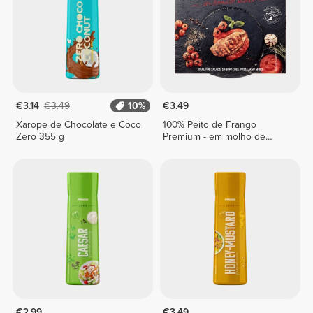
€3.14
€3.49
10%
€3.49
Xarope de Chocolate e Coco
100% Peito de Frango
Zero 355 g
Premium - em molho de
tomate 155 g
€2.99
€3.49