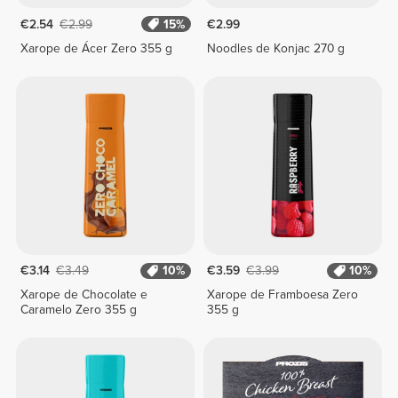
€2.54
€2.99
15%
€2.99
Xarope de Ácer Zero 355 g
Noodles de Konjac 270 g
€3.14
€3.49
10%
€3.59
€3.99
10%
Xarope de Chocolate e
Xarope de Framboesa Zero
Caramelo Zero 355 g
355 g