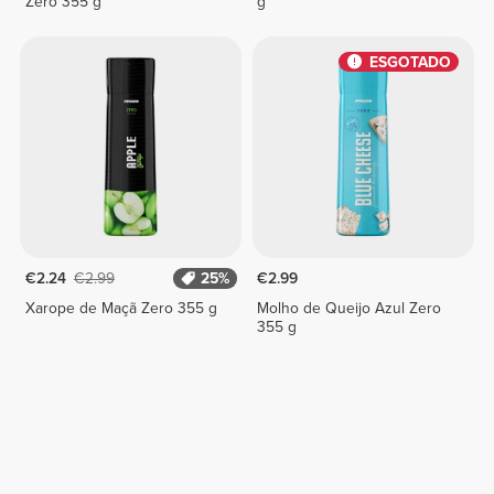
Zero 355 g
g
ESGOTADO
€2.24
€2.99
25%
€2.99
Xarope de Maçã Zero 355 g
Molho de Queijo Azul Zero
355 g