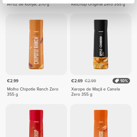
Arroz de Konjac 270 g
Ketchup Original Zero 355 g
€2.99
€2.69
€2.99
10%
Molho Chipotle Ranch Zero
Xarope de Maçã e Canela
355 g
Zero 355 g