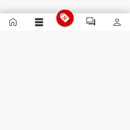
Informação Útil
Junta-te à nossa equipa
Torna-te Parceiro
Termos & condições
Apoio ao Cliente
Subscrever Newsletter
Recebe notícias e
promoções no teu e-mail.
Subscrever
#ExceedYourself