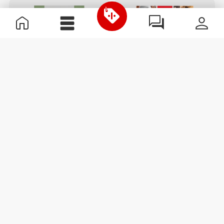
€5.84
€8.99
35%
€9.59
€11.99
20%
Eritritol 250 g
Pancake + Protein –
Panquecas de Aveia com
Proteína 400 g