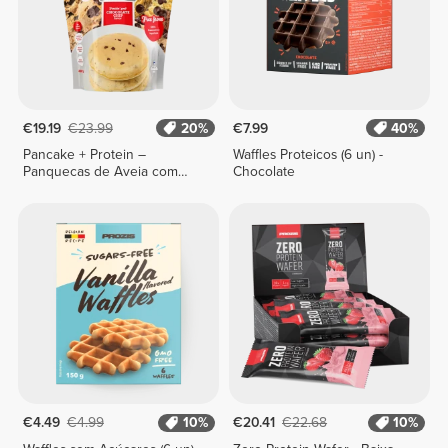
€19.19
€23.99
20%
€7.99
40%
Pancake + Protein –
Waffles Proteicos (6 un) -
Panquecas de Aveia com
Chocolate
Proteína 900 g
€4.49
€4.99
10%
€20.41
€22.68
10%