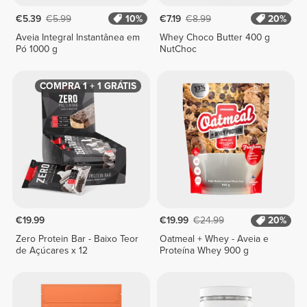
€5.39
€5.99
10%
€7.19
€8.99
20%
Aveia Integral Instantânea em
Whey Choco Butter 400 g
Pó 1000 g
NutChoc
COMPRA 1 + 1 GRÁTIS
€19.99
€19.99
€24.99
20%
Zero Protein Bar - Baixo Teor
Oatmeal + Whey - Aveia e
de Açúcares x 12
Proteína Whey 900 g