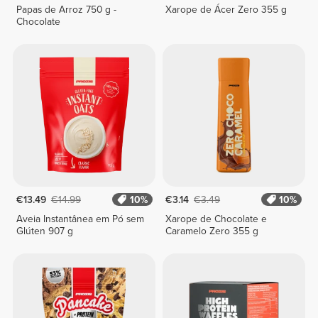
Papas de Arroz 750 g -
Xarope de Ácer Zero 355 g
Chocolate
€13.49
€14.99
10%
€3.14
€3.49
10%
Aveia Instantânea em Pó sem
Xarope de Chocolate e
Glúten 907 g
Caramelo Zero 355 g