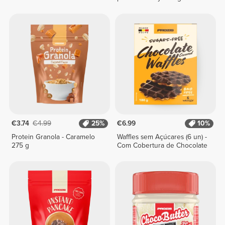
€3.74
€4.99
25%
€6.99
10%
Protein Granola - Caramelo
Waffles sem Açúcares (6 un) -
275 g
Com Cobertura de Chocolate