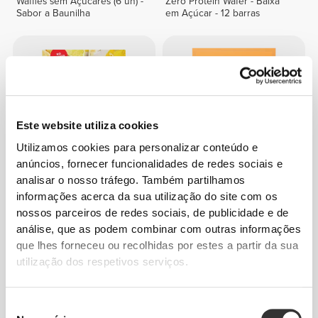
Waffles sem Açúcares (6 un) -
Zero Protein Wafer - Baixa
Sabor a Baunilha
em Açúcar - 12 barras
Este website utiliza cookies
Utilizamos cookies para personalizar conteúdo e
anúncios, fornecer funcionalidades de redes sociais e
analisar o nosso tráfego. Também partilhamos
€6.39
€7.99
20%
€6.39
€7.99
20%
informações acerca da sua utilização do site com os
Oatmeal - Aveia Integral 500
Papas de Arroz 750 g -
nossos parceiros de redes sociais, de publicidade e de
g
Baunilha
análise, que as podem combinar com outras informações
que lhes forneceu ou recolhidas por estes a partir da sua
utilização dos respetivos serviços.
Seleção