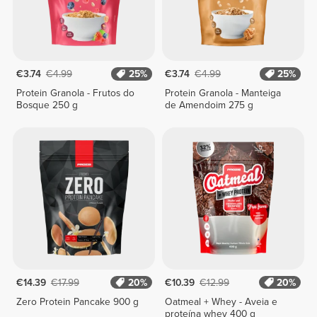
€3.74
€4.99
25%
€3.74
€4.99
25%
Protein Granola - Frutos do
Protein Granola - Manteiga
Bosque 250 g
de Amendoim 275 g
€14.39
€17.99
20%
€10.39
€12.99
20%
Zero Protein Pancake 900 g
Oatmeal + Whey - Aveia e
proteína whey 400 g