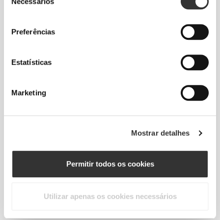
Necessários
de
consentimento
Preferências
€2.99
€3.99
25%
€3.59
€3.99
10%
Estatísticas
Flocos de Aveia - Flocos
Xarope de Framboesa Zero
Pequenos 1000 g
355 g
Marketing
Mostrar detalhes
Permitir todos os cookies
Utilizar apenas os cookies necessários
€3.14
€3.49
10%
€2.99
Xarope de Chocolate e Coco
Molho Caesar para Salada