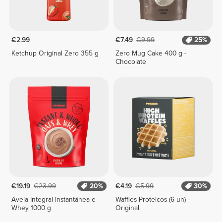
€2.99
€7.49
€9.99
25%
Ketchup Original Zero 355 g
Zero Mug Cake 400 g -
Chocolate
€19.19
€23.99
20%
€4.19
€5.99
30%
Aveia Integral Instantânea e
Waffles Proteicos (6 un) -
Whey 1000 g
Original