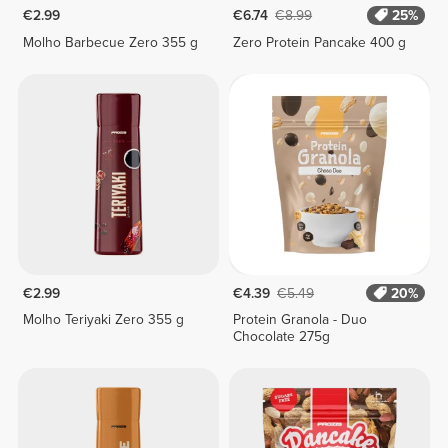
€2.99
€6.74
€8.99
25%
Molho Barbecue Zero 355 g
Zero Protein Pancake 400 g
€2.99
€4.39
€5.49
20%
Molho Teriyaki Zero 355 g
Protein Granola - Duo
Chocolate 275g