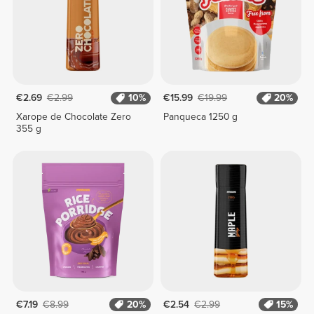
€2.69
€2.99
10%
€15.99
€19.99
20%
Xarope de Chocolate Zero
Panqueca 1250 g
355 g
€7.19
€8.99
20%
€2.54
€2.99
15%