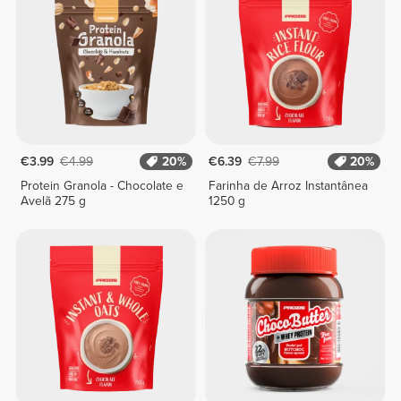
€3.99
€4.99
20%
€6.39
€7.99
20%
Protein Granola - Chocolate e
Farinha de Arroz Instantânea
Avelã 275 g
1250 g