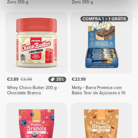
Zero 355 g
Zero 355 g
COMPRA 1 + 1 GRÁTIS
€3.89
€5.99
35%
€23.99
Whey Choco Butter 200 g -
Melty - Barra Proteica com
Chocolate Branco
Baixo Teor de Açúcares x 10