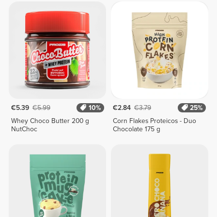
€5.39
€5.99
10%
€2.84
€3.79
25%
Whey Choco Butter 200 g
Corn Flakes Proteicos - Duo
NutChoc
Chocolate 175 g