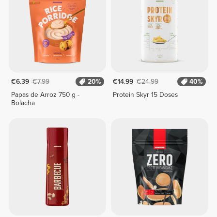
€6.39
€7.99
20%
€14.99
€24.99
40%
Papas de Arroz 750 g -
Protein Skyr 15 Doses
Bolacha