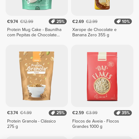
€9.74
€12.99
25%
€2.69
€2.99
10%
Protein Mug Cake - Baunilha
Xarope de Chocolate e
com Pepitas de Chocolate
Banana Zero 355 g
400 g
€3.74
€4.99
25%
€2.59
€3.99
35%
Protein Granola - Clássico
Flocos de Aveia - Flocos
275 g
Grandes 1000 g