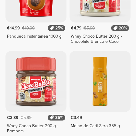
€14.99
€19.99
25%
€4.79
€5.99
20%
Panqueca Instantânea 1000 g
Whey Choco Butter 200 g -
Chocolate Branco e Coco
€3.89
€5.99
35%
€3.49
Whey Choco Butter 200 g -
Molho de Caril Zero 355 g
Bombom