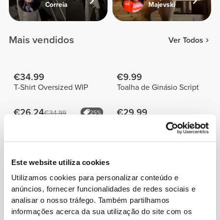
Correia
Majevski
Mais vendidos
Ver Todos
€34.99
€9.99
T-Shirt Oversized WIP
Toalha de Ginásio Script
€26.24
€29.99
€34.99
25%
Calções Médios de
Calções Médios de
Cintura Regular Peach
Cintura Alta Peach
Perfect FX
Perfect
Informação e Cuidados
Este website utiliza cookies
Utilizamos cookies para personalizar conteúdo e
anúncios, fornecer funcionalidades de redes sociais e
A Toalha de Microfibra Workout - Cinzento é muito
analisar o nosso tráfego. Também partilhamos
compacta, de secagem rápida e absorve mais de três
informações acerca da sua utilização do site com os
vezes o seu próprio peso em água. Atira-a por cima