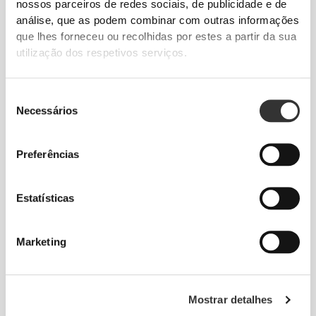
do ombro, não esperes mais!
nossos parceiros de redes sociais, de publicidade e de
análise, que as podem combinar com outras informações
que lhes forneceu ou recolhidas por estes a partir da sua
utilização dos respetivos serviços.
Ver tabela de medidas na descrição.
Seleção
Composição
Necessários
de
88% Polyester
consentimento
12% Poliamida
Preferências
Fabricado em Portugal
Estatísticas
Marketing
Guia de Tamanhos
Mostrar detalhes