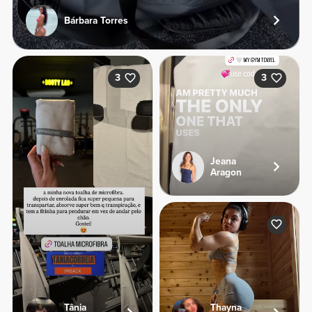
Bárbara Torres
3
3
Jeana
Aragon
Tânia
Thayna