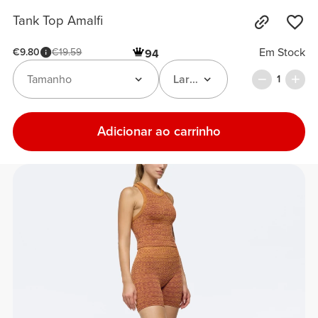
Tank Top Amalfi
Em Stock
€9.80
€19.59
94
Tamanho
Laranja / Magenta
1
Adicionar ao carrinho