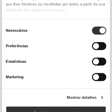
que lhes forneceu ou recolhidas por estes a partir da sua
utilização dos respetivos serviços.
Seleção
Necessários
de
consentimento
Informação e Cuidados
Preferências
Avaliações globais
Estatísticas
5
(21 avaliações)
Marketing
Da nossa comunidade
Ver Todos
Mostrar detalhes
3
3