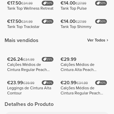
€17.50
€14.00
€34.99
50%
€27.99
50%
Tank Top Wellness Retreat
Tank Top Pulse
€17.50
€14.00
€34.99
50%
€27.99
50%
Tank Top Trackstar
Tank Top Shimmy
Mais vendidos
Ver Todos
€26.24
€29.99
€34.99
25%
Calções Médios de
Calções Médios de
Cintura Regular Peach
Cintura Alta Peach
Perfect FX
Perfect
€23.99
€20.99
€39.99
40%
€34.99
40%
Leggings de Cintura Alta
Calções Médios de
Contour
Cintura Regular Peach
Perfect FX Cotton
Detalhes do Produto