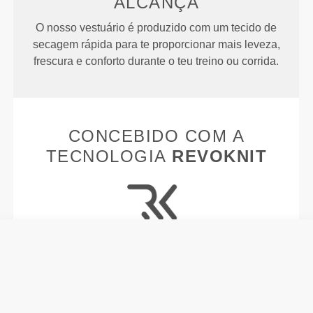
ALCANÇA
O nosso vestuário é produzido com um tecido de
secagem rápida para te proporcionar mais leveza,
frescura e conforto durante o teu treino ou corrida.
CONCEBIDO COM A
TECNOLOGIA
REVOKNIT
RevoKnit
é uma tecnologia avançada de
desenvolvimento de estruturas têxteis, que
proporciona a criação de peças com um fitting