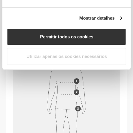
112 - 122
101 - 111
116 - 126
XL
44" - 48"
40" - 44"
46" - 49"
Mostrar detalhes
124 - 134
113 - 123
128 - 138
XXL
49" - 53"
44" - 48"
50" - 54"
Permitir todos os cookies
Utilizar apenas os cookies necessários