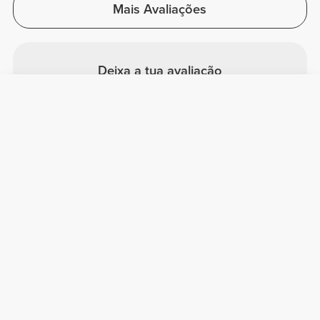
Mais Avaliações
Deixa a tua avaliação
Partilha a tua opinião com outros
clientes Prozis
Avaliar
Informação Útil
Junta-te à nossa equipa
Torna-te Parceiro
Termos & condições
Apoio ao Cliente