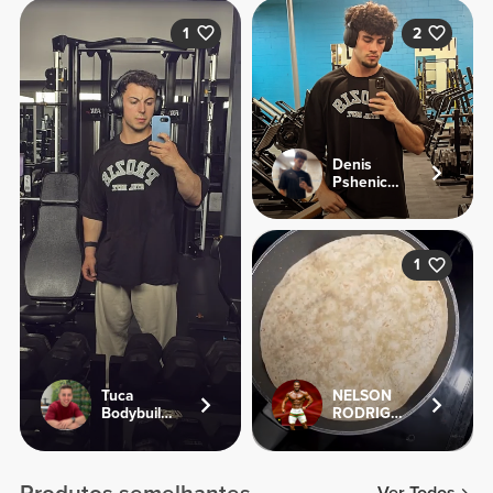
1
2
Denis
Pshenichnyi
1
Tuca
NELSON
Bodybuilding
RODRIGUES