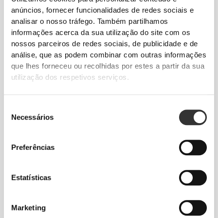
Naturalmente arejado e ultra-absorvente.
anúncios, fornecer funcionalidades de redes sociais e
analisar o nosso tráfego. Também partilhamos
DICA DE TAMANHOS
informações acerca da sua utilização do site com os
nossos parceiros de redes sociais, de publicidade e de
análise, que as podem combinar com outras informações
que lhes forneceu ou recolhidas por estes a partir da sua
TAMANHO RECOMENDADO COM
utilização dos respetivos serviços.
BASE NAS TUAS MEDIDAS
CORPORAIS
Seleção
(cm)
Necessários
de
(in)
consentimento
88 - 94
74 - 81
89 - 96
Preferências
S
35" - 37"
29" - 32"
35" - 38"
96 - 102
83 - 90
98 - 105
M
Estatísticas
38" - 40"
33" - 35"
39" - 41"
104 - 110
92 - 99
107 - 114
L
Marketing
41" - 43"
36" - 39"
42" - 45"