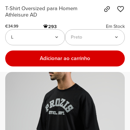
T-Shirt Oversized para Homem
Athleisure AD
Em Stock
293
€34.99
L
Preto
Adicionar ao carrinho