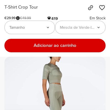
T-Shirt Crop Tour
Em Stock
€29.99
€49.99
419
Tamanho
Mescla de Verde-lamacento
Adicionar ao carrinho