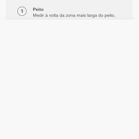
Peito
Medir à volta da zona mais larga do peito,
sob as axilas e nas omoplatas, mantendo a
fita métrica nivelada.
Cintura
Medir à volta da cintura.
Anca
Medir em torno da zona mais larga da
anca.
Informação e Cuidados
Altura do modelo: 1.78 m - 5'10" | O modelo