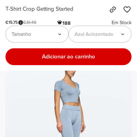
T-Shirt Crop Getting Started
Em Stock
€15.75
€31.49
188
Tamanho
Azul Acinzentado
Adicionar ao carrinho