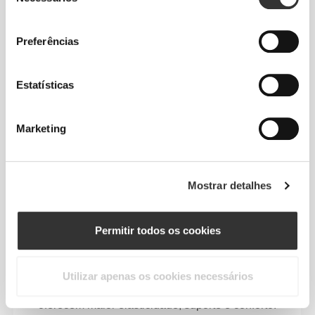
de
com propriedades de evaporação para evitar a
consentimento
humidade e promover o conforto.
Preferências
Estatísticas
CONCEBIDO COM A
TECNOLOGIA
REVOKNIT
Marketing
Mostrar detalhes
Permitir todos os cookies
RevoKnit
é uma tecnologia avançada de
desenvolvimento de estruturas têxteis, que
proporciona a criação de peças com um fitting
Utilizar apenas os cookies necessários
otimizado, que vestem como uma segunda pele e
oferecem maior elasticidade, suporte e conforto.