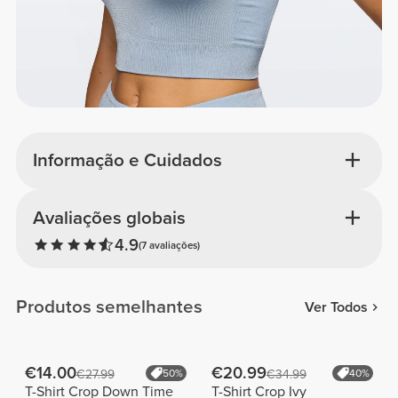
Informação e Cuidados
Avaliações globais
4.9
(7 avaliações)
Produtos semelhantes
Ver Todos
€14.00
€20.99
€27.99
50%
€34.99
40%
T-Shirt Crop Down Time
T-Shirt Crop Ivy