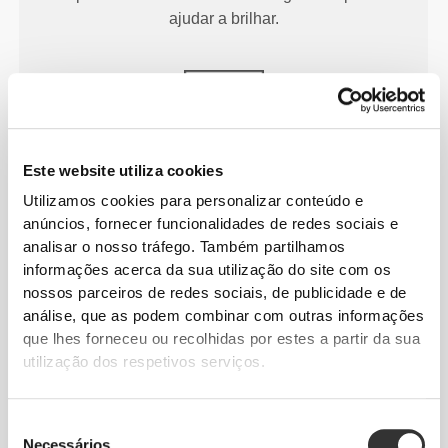
ajudar a brilhar.
Este website utiliza cookies
LEVE
Utilizamos cookies para personalizar conteúdo e
Desenhados para serem confortáveis e leves o
anúncios, fornecer funcionalidades de redes sociais e
suficiente para sentires que não estás a usar nada.
analisar o nosso tráfego. Também partilhamos
informações acerca da sua utilização do site com os
nossos parceiros de redes sociais, de publicidade e de
análise, que as podem combinar com outras informações
que lhes forneceu ou recolhidas por estes a partir da sua
utilização dos respetivos serviços.
MAIS DO QUE IMAGINAS
Seleção
Tecnologia de fibra especialmente desenvolvida
Necessários