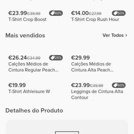
€23.99
€14.00
€39.99
40%
€27.99
50%
T-Shirt Crop Boost
T-Shirt Crop Rush Hour
Mais vendidos
Ver Todos
€26.24
€29.99
€34.99
25%
Calções Médios de
Calções Médios de
Cintura Regular Peach
Cintura Alta Peach
Perfect FX
Perfect
€19.99
€23.99
€39.99
40%
T-Shirt Athleisure W
Leggings de Cintura Alta
Contour
Detalhes do Produto