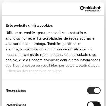
Este website utiliza cookies
Utilizamos cookies para personalizar conteúdo e
Sem etiquetas cosidas
anúncios, fornecer funcionalidades de redes sociais e
analisar o nosso tráfego. Também partilhamos
As nossas roupas são sinónimo de conforto.
informações acerca da sua utilização do site com os
Optamos por uma abordagem que deixa uma marca
nossos parceiros de redes sociais, de publicidade e de
importante no nosso vestuário: não há costuras! A
análise, que as podem combinar com outras informações
ausência de etiquetas cosidas reforça a sensação
que lhes forneceu ou recolhidas por estes a partir da sua
de conforto, pois não causa irritação na pele.
utilização dos respetivos serviços.
DICAS DE TAMANHOS
Seleção
Necessários
de
Este artigo
consentimento
Justo
Preferências