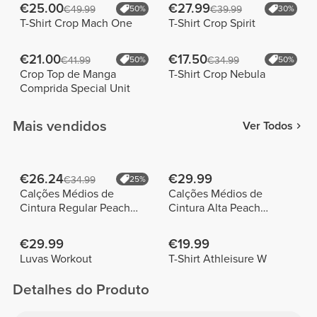
€25.00
€27.99
€49.99
50%
€39.99
30%
T-Shirt Crop Mach One
T-Shirt Crop Spirit
€21.00
€17.50
€41.99
50%
€34.99
50%
Crop Top de Manga
T-Shirt Crop Nebula
Comprida Special Unit
Mais vendidos
Ver Todos
€26.24
€29.99
€34.99
25%
Calções Médios de
Calções Médios de
Cintura Regular Peach
Cintura Alta Peach
Perfect FX
Perfect
€29.99
€19.99
Luvas Workout
T-Shirt Athleisure W
Detalhes do Produto